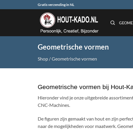
Ga
Gratis verzending in NL
naar
inhoud
GEOME
Geometrische vormen
Shop
/
Geometrische vormen
Geometrische vormen bij Hout-K
Hieronder vind je onze uitgebreide assortimen
CNC-Machines.
De figuren zijn gemaakt van hout en zijn perfe
naar de mogelijkheden voor maatwerk. Geometri