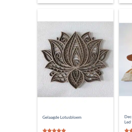
tot
€ 125,00
Deco
Gelaagde Lotusbloem
Led 