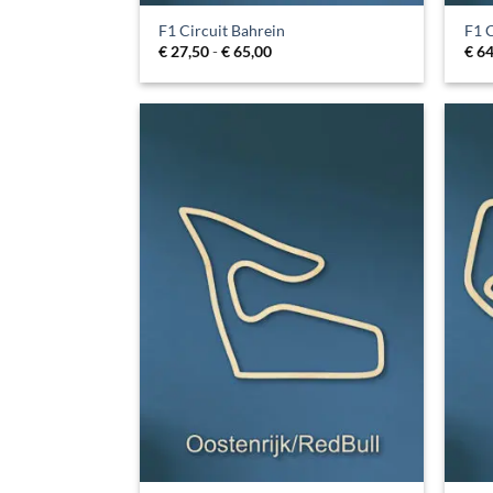
F1 Circuit Bahrein
F1 C
Prijsklasse:
€
27,50
-
€
65,00
€
64
€ 27,50
tot
€ 65,00