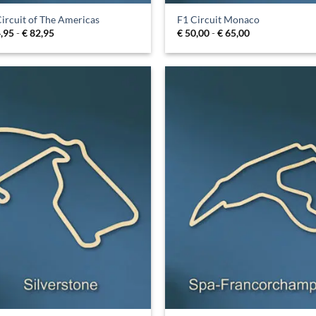
ircuit of The Americas
F1 Circuit Monaco
Prijsklasse:
Prijsklasse:
,95
-
€
82,95
€
50,00
-
€
65,00
€ 64,95
€ 50,00
tot
tot
€ 82,95
€ 65,00