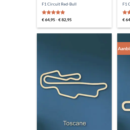
F1 Circuit Red-Bull
F1 C
Gewaardeerd
Prijsklasse:
Gew
€
64,95
-
€
82,95
€
64
€ 64,95
5
uit 5
5
ui
tot
€ 82,95
Aanbi