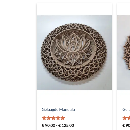
Gelaagde Mandala
Gel
Gewaardeerd
Prijsklasse:
Gew
€
90,00
-
€
125,00
€
90
€ 90,00
4.94
uit 5
5
ui