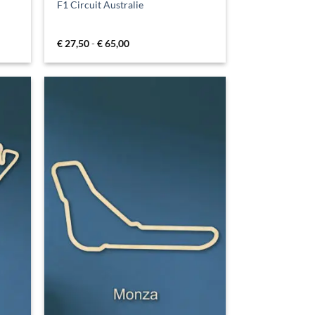
F1 Circuit Australie
Prijsklasse:
€
27,50
-
€
65,00
€ 27,50
tot
€ 65,00