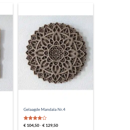
Gelaagde Mandala Nr.4
Gewaardeerd
Prijsklasse:
€
104,50
-
€
129,50
€ 104,50
4
uit 5