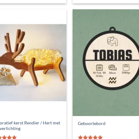
tot
tot
€ 125,00
€ 135,00
ratief kerst Rendier / Hert met
Geboortebord
verlichting