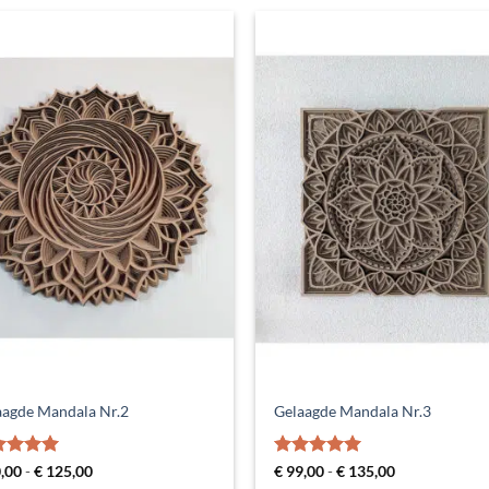
aagde Mandala Nr.2
Gelaagde Mandala Nr.3
aardeerd
Prijsklasse:
Gewaardeerd
Prijsklasse:
,00
-
€
125,00
€
99,00
-
€
135,00
€ 90,00
€ 99,00
t 5
5
uit 5