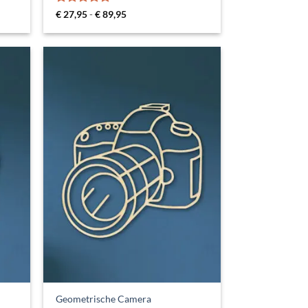
Gewaardeerd
Prijsklasse:
€
27,95
-
€
89,95
€ 27,95
5
uit 5
tot
€ 89,95
Geometrische Camera