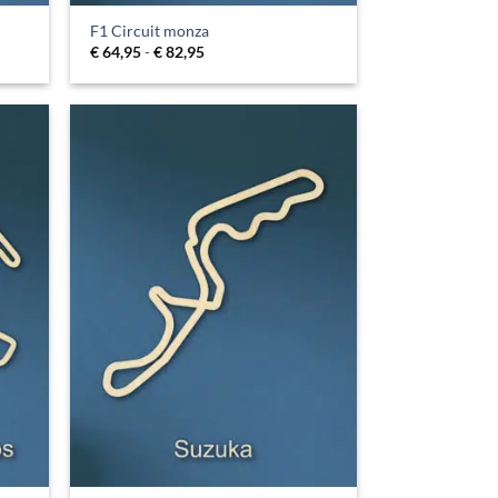
F1 Circuit monza
Prijsklasse:
€
64,95
-
€
82,95
€ 64,95
tot
€ 82,95