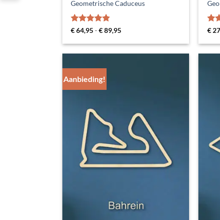
Geometrische Caduceus
Geo
Gewaardeerd
Prijsklasse:
Gew
€
64,95
-
€
89,95
€
27
€ 64,95
4.8
uit 5
5
ui
tot
€ 89,95
Aanbieding!