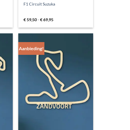
F1 Circuit Suzuka
Prijsklasse:
€
59,50
-
€
69,95
€ 59,50
tot
€ 69,95
Aanbieding!