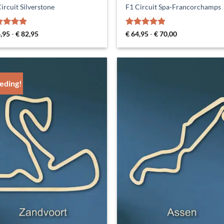
ircuit Silverstone
F1 Circuit Spa-Francorchamps
aardeerd
Prijsklasse:
Gewaardeerd
Prijsklasse:
,95
-
€
82,95
€
64,95
-
€
70,00
€ 64,95
€ 64,95
t 5
5
uit 5
tot
tot
€ 82,95
€ 70,00
eding!