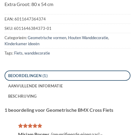
Extra Groot: 80 x 54 cm
EAN:
6011647364374
SKU:
6011646384373-01
Categorieën:
Geometrische vormen
,
Houten Wanddecoratie
,
Kinderkamer ideeën
Tags:
Fiets
,
wanddecoratie
BEOORDELINGEN (1)
AANVULLENDE INFORMATIE
BESCHRIJVING
1 beoordeling voor
Geometrische BMX Cross Fiets
Gewaardeerd
Mirjam Borger
(geverifieerde eigenaar)
–