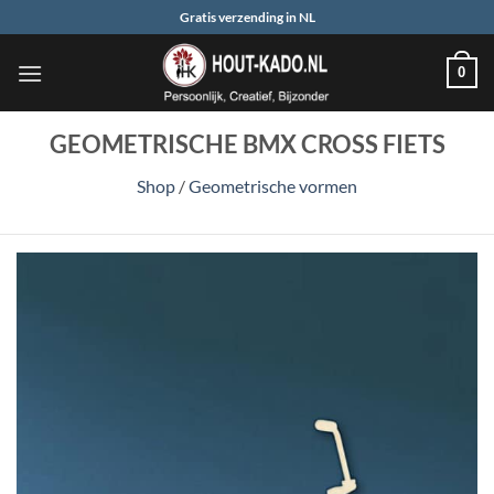
Ga
Gratis verzending in NL
naar
inhoud
0
GEOMETRISCHE BMX CROSS FIETS
Shop
/
Geometrische vormen