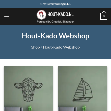
Ga
Gratis verzending in NL
naar
inhoud
0
Hout-Kado Webshop
Shop
/
Hout-Kado Webshop