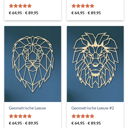
Gewaardeerd
Prijsklasse:
Gewaardeerd
Prijsklasse:
€
64,95
-
€
89,95
€
64,95
-
€
89,95
€ 64,95
€ 64,95
5
uit 5
5
uit 5
tot
tot
€ 89,95
€ 89,95
Geometrische Leeuw
Geometrische Leeuw #2
Gewaardeerd
Prijsklasse:
Gewaardeerd
Prijsklasse:
€
64,95
-
€
89,95
€
64,95
-
€
89,95
€ 64,95
€ 64,95
4.88
uit 5
4.9
uit 5