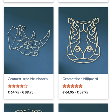
tot
tot
€ 89,95
€ 89,95
Geometrische Neushoorn
Geometrisch Nijlpaard
Gewaardeerd
Prijsklasse:
Gewaardeerd
Prijsklasse:
€
64,95
-
€
89,95
€
64,95
-
€
89,95
€ 64,95
€ 64,95
4
uit 5
5
uit 5
tot
tot
€ 89,95
€ 89,95