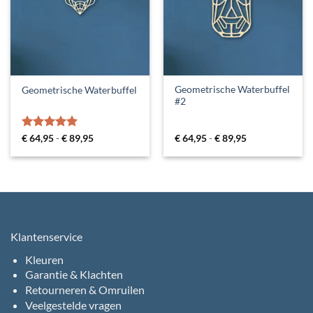
Geometrische Waterbuffel
Geometrische Waterbuffel
#2
Gewaardeerd
Prijsklasse:
Prijsklasse:
€
64,95
-
€
89,95
€
64,95
-
€
89,95
€ 64,95
€ 64,95
5
uit 5
tot
tot
€ 89,95
€ 89,95
Klantenservice
Kleuren
Garantie & Klachten
Retourneren & Omruilen
Veelgestelde vragen