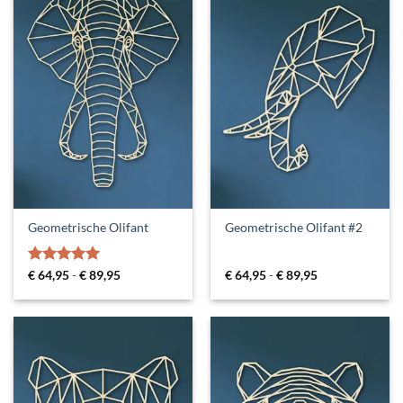
Geometrische Olifant
Geometrische Olifant #2
Gewaardeerd
Prijsklasse:
Prijsklasse:
€
64,95
-
€
89,95
€
64,95
-
€
89,95
€ 64,95
€ 64,95
5
uit 5
tot
tot
€ 89,95
€ 89,95