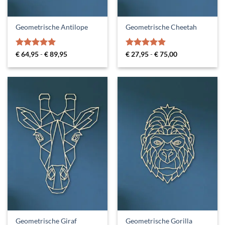
Geometrische Antilope
Geometrische Cheetah
Gewaardeerd
Prijsklasse:
Gewaardeerd
Prijsklasse:
€
64,95
-
€
89,95
€
27,95
-
€
75,00
€ 64,95
€ 27,95
5
uit 5
4.85
uit 5
tot
tot
€ 89,95
€ 75,00
Geometrische Giraf
Geometrische Gorilla