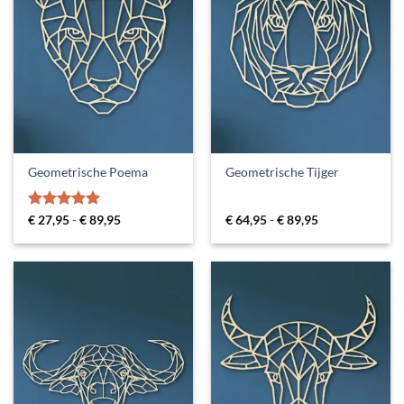
Geometrische Poema
Geometrische Tijger
Gewaardeerd
Prijsklasse:
Prijsklasse:
€
27,95
-
€
89,95
€
64,95
-
€
89,95
€ 27,95
€ 64,95
5
uit 5
tot
tot
€ 89,95
€ 89,95