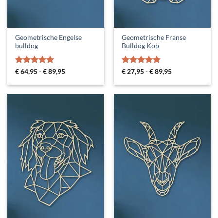
Geometrische Engelse
Geometrische Franse
bulldog
Bulldog Kop
Gewaardeerd
Prijsklasse:
Gewaardeerd
Prijsklasse:
€
64,95
-
€
89,95
€
27,95
-
€
89,95
€ 64,95
€ 27,95
5
uit 5
4.89
uit 5
tot
tot
€ 89,95
€ 89,95