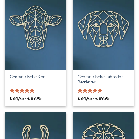
Geometrische Labrador
Geometrische Koe
Retriever
Gewaardeerd
Prijsklasse:
Gewaardeerd
Prijsklasse:
€
64,95
-
€
89,95
€
64,95
-
€
89,95
€ 64,95
€ 64,95
5
uit 5
5
uit 5
tot
tot
€ 89,95
€ 89,95