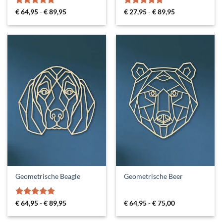
Gewaardeerd
Prijsklasse:
Gewaardeerd
Prijsklasse:
€
64,95
-
€
89,95
€
27,95
-
€
89,95
€ 64,95
€ 27,95
5
uit 5
4.88
uit 5
tot
tot
€ 89,95
€ 89,95
Geometrische Beagle
Geometrische Beer
Gewaardeerd
Prijsklasse:
Prijsklasse:
€
64,95
-
€
89,95
€
64,95
-
€
75,00
€ 64,95
€ 64,95
5
uit 5
tot
tot
€ 89,95
€ 75,00