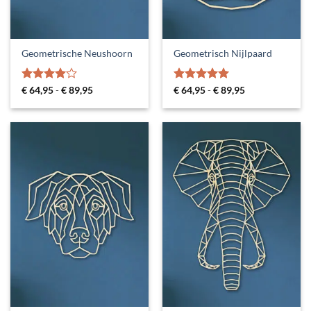
Geometrische Neushoorn
Geometrisch Nijlpaard
Gewaardeerd
Prijsklasse:
Gewaardeerd
Prijsklasse:
€
64,95
-
€
89,95
€
64,95
-
€
89,95
€ 64,95
€ 64,95
4
uit 5
5
uit 5
tot
tot
€ 89,95
€ 89,95