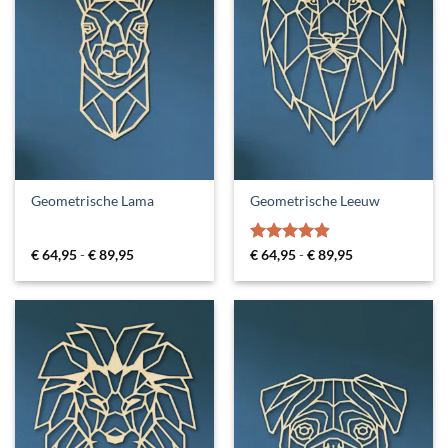
Geometrische Lama
Geometrische Leeuw
Prijsklasse:
Gewaardeerd
Prijsklasse:
€
64,95
-
€
89,95
€
64,95
-
€
89,95
€ 64,95
€ 64,95
4.88
uit 5
tot
tot
€ 89,95
€ 89,95