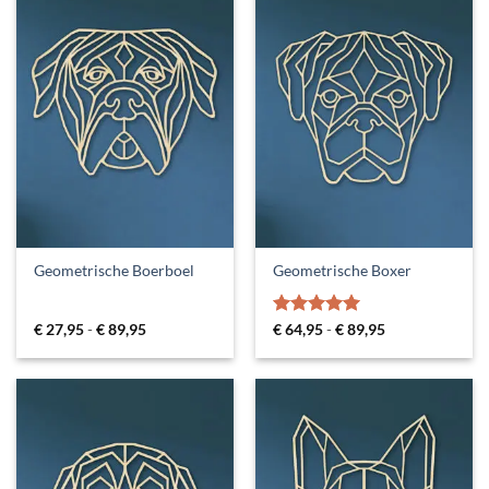
Geometrische Boerboel
Geometrische Boxer
Prijsklasse:
Gewaardeerd
Prijsklasse:
€
27,95
-
€
89,95
€
64,95
-
€
89,95
€ 27,95
€ 64,95
5
uit 5
tot
tot
€ 89,95
€ 89,95