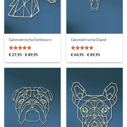
Geometrische Eenhoorn
Geometrische Eland
Gewaardeerd
Prijsklasse:
Gewaardeerd
Prijsklasse:
€
27,95
-
€
89,95
€
64,95
-
€
89,95
€ 27,95
€ 64,95
5
uit 5
4.92
uit 5
tot
tot
€ 89,95
€ 89,95