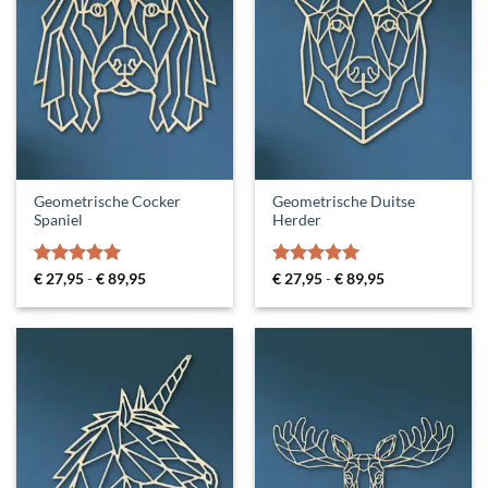
Geometrische Cocker
Geometrische Duitse
Spaniel
Herder
Gewaardeerd
Prijsklasse:
Gewaardeerd
Prijsklasse:
€
27,95
-
€
89,95
€
27,95
-
€
89,95
€ 27,95
€ 27,95
5
uit 5
5
uit 5
tot
tot
€ 89,95
€ 89,95