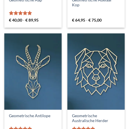
Geometrische Aap
Kop
Gewaardeerd
Prijsklasse:
Prijsklasse:
€
40,00
-
€
89,95
€
64,95
-
€
75,00
€ 40,00
€ 64,95
5
uit 5
tot
tot
€ 89,95
€ 75,00
Geometrische
Geometrische Antilope
Australische Herder