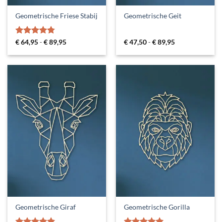
Geometrische Friese Stabij
Geometrische Geit
Gewaardeerd
Prijsklasse:
Prijsklasse:
€
64,95
-
€
89,95
€
47,50
-
€
89,95
€ 64,95
€ 47,50
4.75
uit 5
tot
tot
€ 89,95
€ 89,95
Geometrische Giraf
Geometrische Gorilla