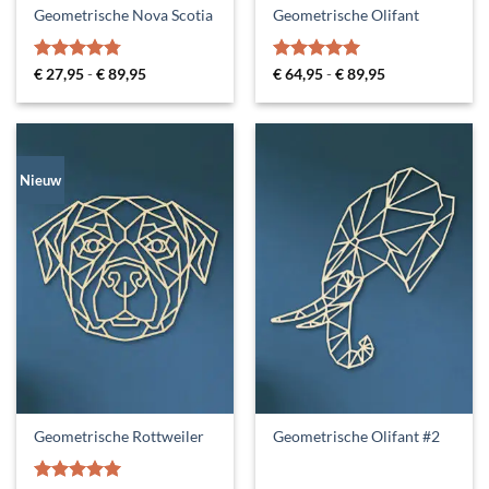
Geometrische Nova Scotia
Geometrische Olifant
Gewaardeerd
Prijsklasse:
Gewaardeerd
Prijsklasse:
€
27,95
-
€
89,95
€
64,95
-
€
89,95
€ 27,95
€ 64,95
4.75
uit 5
5
uit 5
tot
tot
€ 89,95
€ 89,95
Nieuw
Geometrische Rottweiler
Geometrische Olifant #2