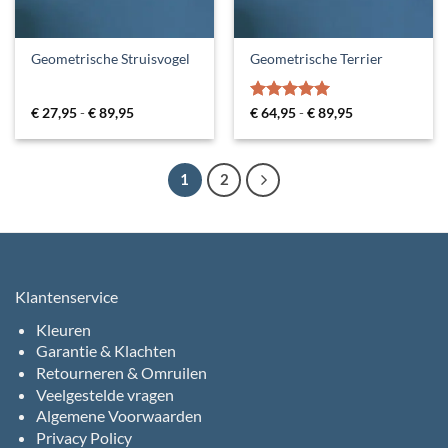
Geometrische Struisvogel
Geometrische Terrier
Prijsklasse:
Gewaardeerd
Prijsklasse:
€
27,95
-
€
89,95
€
64,95
-
€
89,95
€ 27,95
€ 64,95
5
uit 5
tot
tot
€ 89,95
€ 89,95
1
2
Klantenservice
Kleuren
Garantie & Klachten
Retourneren & Omruilen
Veelgestelde vragen
Algemene Voorwaarden
Privacy Policy