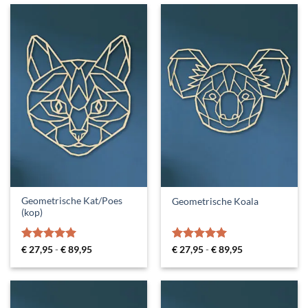
Geometrische Kat/Poes
Geometrische Koala
(kop)
Gewaardeerd
Prijsklasse:
Gewaardeerd
Prijsklasse:
€
27,95
-
€
89,95
€
27,95
-
€
89,95
€ 27,95
€ 27,95
5
uit 5
5
uit 5
tot
tot
€ 89,95
€ 89,95