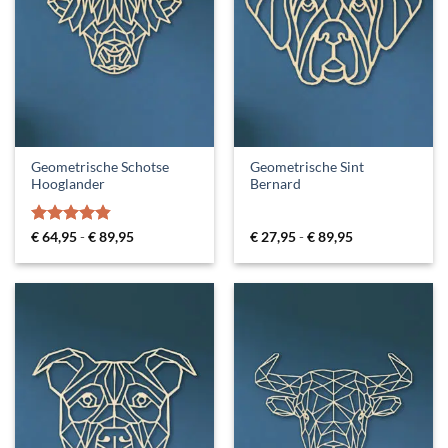
Geometrische Schotse
Geometrische Sint
Hooglander
Bernard
Gewaardeerd
Prijsklasse:
Prijsklasse:
€
64,95
-
€
89,95
€
27,95
-
€
89,95
€ 64,95
€ 27,95
4.83
uit 5
tot
tot
€ 89,95
€ 89,95