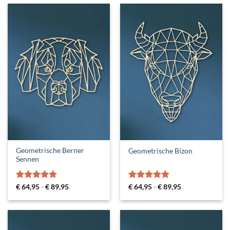
Geometrische Berner
Geometrische Bizon
Sennen
Gewaardeerd
Prijsklasse:
Gewaardeerd
Prijsklasse:
€
64,95
-
€
89,95
€
64,95
-
€
89,95
€ 64,95
€ 64,95
5
uit 5
5
uit 5
tot
tot
€ 89,95
€ 89,95