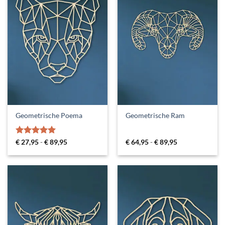
Geometrische Poema
Geometrische Ram
Gewaardeerd
Prijsklasse:
Prijsklasse:
€
27,95
-
€
89,95
€
64,95
-
€
89,95
€ 27,95
€ 64,95
5
uit 5
tot
tot
€ 89,95
€ 89,95