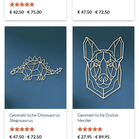
Gewaardeerd
Prijsklasse:
Prijsklasse:
€
42,50
-
€
75,00
€
47,50
-
€
72,50
€ 42,50
€ 47,50
5
uit 5
tot
tot
€ 75,00
€ 72,50
Geometrische Dinosaurus
Geometrische Duitse
Stegosaurus
Herder
Gewaardeerd
Prijsklasse:
Gewaardeerd
Prijsklasse:
€
47,50
-
€
72,50
€
27,95
-
€
89,95