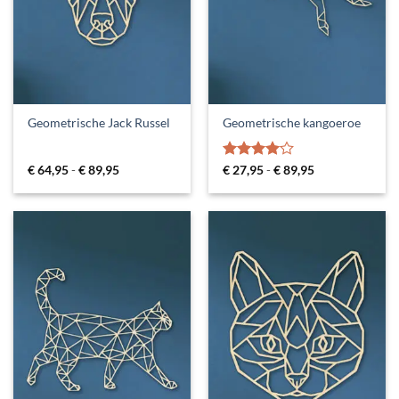
Geometrische Jack Russel
Geometrische kangoeroe
Prijsklasse:
Gewaardeerd
Prijsklasse:
€
64,95
-
€
89,95
€
27,95
-
€
89,95
€ 64,95
€ 27,95
4
uit 5
tot
tot
€ 89,95
€ 89,95