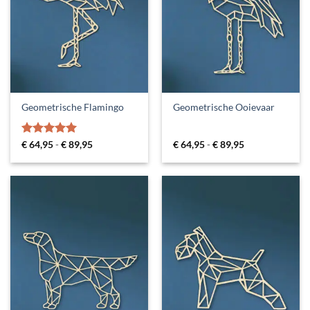
Geometrische Flamingo
Geometrische Ooievaar
Gewaardeerd
Prijsklasse:
Prijsklasse:
€
64,95
-
€
89,95
€
64,95
-
€
89,95
€ 64,95
€ 64,95
5
uit 5
tot
tot
€ 89,95
€ 89,95