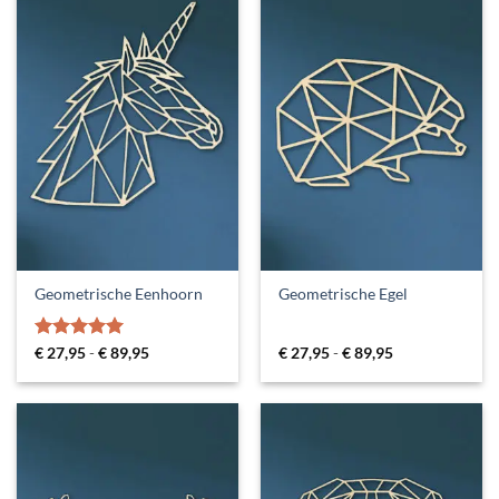
Geometrische Eenhoorn
Geometrische Egel
Gewaardeerd
Prijsklasse:
Prijsklasse:
€
27,95
-
€
89,95
€
27,95
-
€
89,95
€ 27,95
€ 27,95
5
uit 5
tot
tot
€ 89,95
€ 89,95