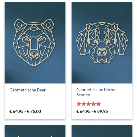
Geometrische Berner
Geometrische Beer
Sennen
Prijsklasse:
Gewaardeerd
Prijsklasse:
€
64,95
-
€
75,00
€
64,95
-
€
89,95
€ 64,95
€ 64,95
5
uit 5
tot
tot
€ 75,00
€ 89,95