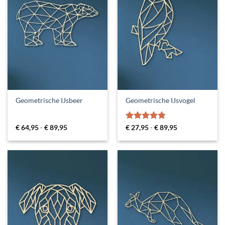
Geometrische IJsbeer
Geometrische IJsvogel
Prijsklasse:
Gewaardeerd
Prijsklasse:
€
64,95
-
€
89,95
€
27,95
-
€
89,95
€ 64,95
€ 27,95
4.83
uit 5
tot
tot
€ 89,95
€ 89,95