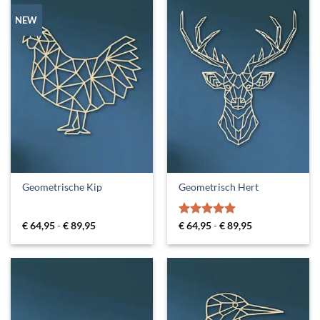
NEW
Geometrische Kip
Geometrisch Hert
Prijsklasse:
Gewaardeerd
Prijsklasse:
€
64,95
-
€
89,95
€
64,95
-
€
89,95
€ 64,95
€ 64,95
4.88
uit 5
tot
tot
€ 89,95
€ 89,95