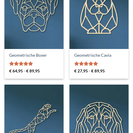
Geometrische Boxer
Geometrische Cavia
Gewaardeerd
Prijsklasse:
Gewaardeerd
Prijsklasse:
€
64,95
-
€
89,95
€
27,95
-
€
89,95
€ 64,95
€ 27,95
5
uit 5
5
uit 5
tot
tot
€ 89,95
€ 89,95