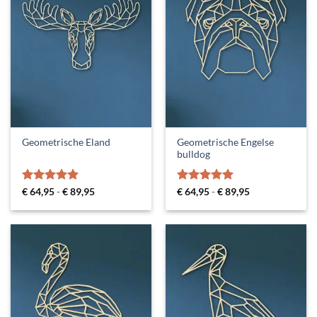
Geometrische Engelse
Geometrische Eland
bulldog
Gewaardeerd
Prijsklasse:
Gewaardeerd
Prijsklasse:
€
64,95
-
€
89,95
€
64,95
-
€
89,95
€ 64,95
€ 64,95
4.92
uit 5
5
uit 5
tot
tot
€ 89,95
€ 89,95