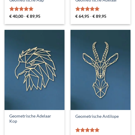
Geometrische Aap
Geometrische Adelaar
Gewaardeerd
Prijsklasse:
Gewaardeerd
Prijsklasse:
€
40,00
-
€
89,95
€
64,95
-
€
89,95
€ 40,00
€ 64,95
5
uit 5
5
uit 5
tot
tot
€ 89,95
€ 89,95
Geometrische Adelaar
Geometrische Antilope
Kop