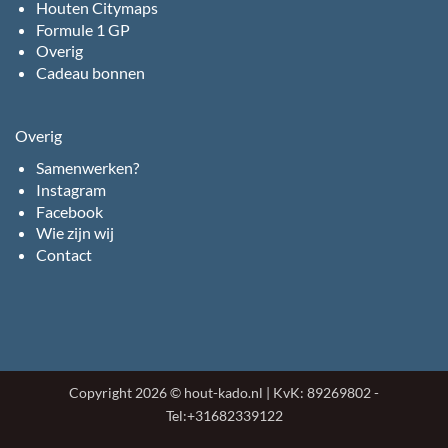
Houten Citymaps
Formule 1 GP
Overig
Cadeau bonnen
Overig
Samenwerken?
Instagram
Facebook
Wie zijn wij
Contact
Copyright 2026 © hout-kado.nl | KvK: 89269802 -
Tel:+31682339122