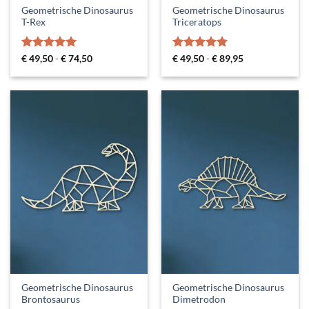
Geometrische Dinosaurus
Geometrische Dinosaurus
T-Rex
Triceratops
Gewaardeerd
Prijsklasse:
Gewaardeerd
Prijsklasse:
€
49,50
-
€
74,50
€
49,50
-
€
89,95
€ 49,50
€ 49,50
5
uit 5
5
uit 5
tot
tot
€ 74,50
€ 89,95
Geometrische Dinosaurus
Geometrische Dinosaurus
Brontosaurus
Dimetrodon