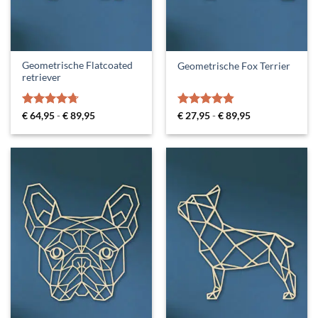
Geometrische Flatcoated
Geometrische Fox Terrier
retriever
Gewaardeerd
Prijsklasse:
Gewaardeerd
Prijsklasse:
€
64,95
-
€
89,95
€
27,95
-
€
89,95
€ 64,95
€ 27,95
4.67
uit 5
4.8
uit 5
tot
tot
€ 89,95
€ 89,95