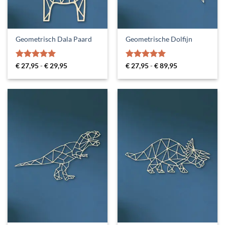
Geometrisch Dala Paard
Geometrische Dolfijn
Gewaardeerd
Prijsklasse:
Gewaardeerd
Prijsklasse:
€
27,95
-
€
29,95
€
27,95
-
€
89,95
€ 27,95
€ 27,95
5
uit 5
5
uit 5
tot
tot
€ 29,95
€ 89,95