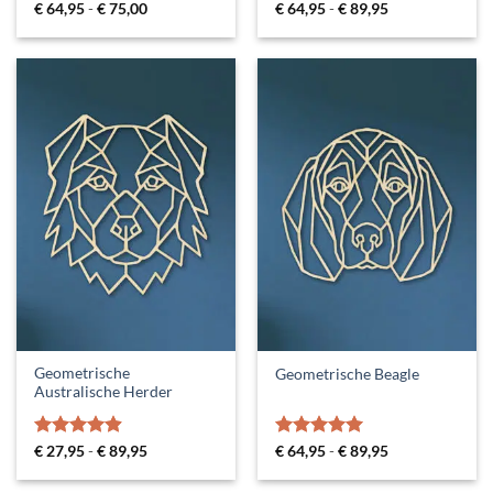
Prijsklasse:
Gewaardeerd
Prijsklasse:
€
64,95
-
€
75,00
€
64,95
-
€
89,95
€ 64,95
€ 64,95
5
uit 5
tot
tot
€ 75,00
€ 89,95
Geometrische
Geometrische Beagle
Australische Herder
Gewaardeerd
Prijsklasse:
Gewaardeerd
Prijsklasse:
€
27,95
-
€
89,95
€
64,95
-
€
89,95
€ 27,95
€ 64,95
4.88
uit 5
5
uit 5
tot
tot
€ 89,95
€ 89,95