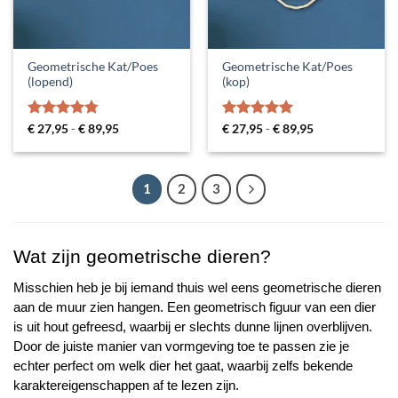
Geometrische Kat/Poes
Geometrische Kat/Poes
(lopend)
(kop)
Gewaardeerd
Prijsklasse:
Gewaardeerd
Prijsklasse:
€
27,95
-
€
89,95
€
27,95
-
€
89,95
€ 27,95
€ 27,95
4.75
uit 5
5
uit 5
tot
tot
€ 89,95
€ 89,95
1
2
3
Wat zijn geometrische dieren?
Misschien heb je bij iemand thuis wel eens geometrische dieren 
aan de muur zien hangen. Een geometrisch figuur van een dier 
is uit hout gefreesd, waarbij er slechts dunne lijnen overblijven. 
Door de juiste manier van vormgeving toe te passen zie je 
echter perfect om welk dier het gaat, waarbij zelfs bekende 
karaktereigenschappen af te lezen zijn.