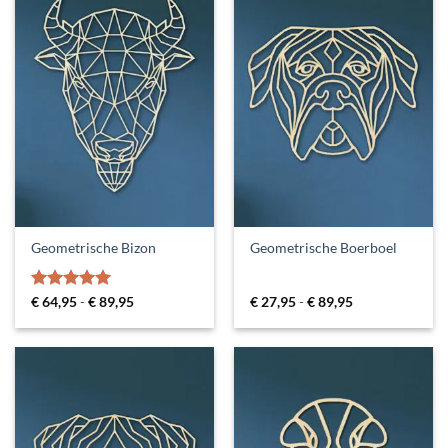
Geometrische Bizon
Geometrische Boerboel
Gewaardeerd
Prijsklasse:
Prijsklasse:
€
64,95
-
€
89,95
€
27,95
-
€
89,95
€ 64,95
€ 27,95
5
uit 5
tot
tot
€ 89,95
€ 89,95