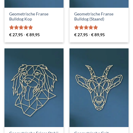
Geometrische Franse
Geometrische Franse
Bulldog Kop
Bulldog (Staand)
Gewaardeerd
Prijsklasse:
Gewaardeerd
Prijsklasse:
€
27,95
-
€
89,95
€
27,95
-
€
89,95
€ 27,95
€ 27,95
4.89
uit 5
5
uit 5
tot
tot
€ 89,95
€ 89,95