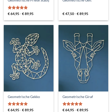
Geometrische Friese Stabij
Geometrische Geit
Gewaardeerd
Prijsklasse:
Prijsklasse:
€
64,95
-
€
89,95
€
47,50
-
€
89,95
€ 64,95
€ 47,50
4.75
uit 5
tot
tot
€ 89,95
€ 89,95
Geometrische Gekko
Geometrische Giraf
Gewaardeerd
Prijsklasse:
Gewaardeerd
Prijsklasse:
€
64,95
-
€
89,95
€
64,95
-
€
89,95