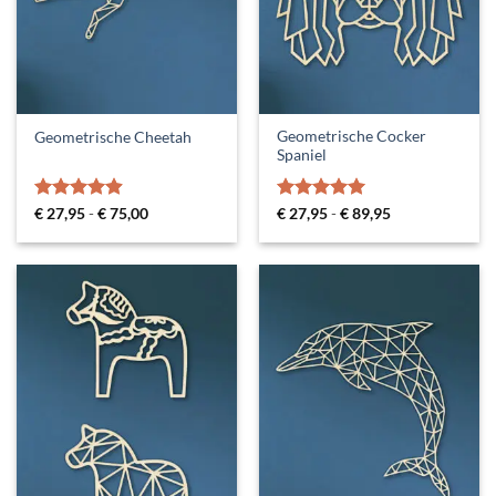
Geometrische Cocker
Geometrische Cheetah
Spaniel
Gewaardeerd
Prijsklasse:
Gewaardeerd
Prijsklasse:
€
27,95
-
€
75,00
€
27,95
-
€
89,95
€ 27,95
€ 27,95
4.85
uit 5
5
uit 5
tot
tot
€ 75,00
€ 89,95