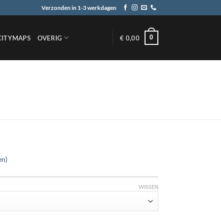
Verzonden in 1-3 werkdagen
0
CITYMAPS
OVERIG
€
0,00
en)
WISSEN