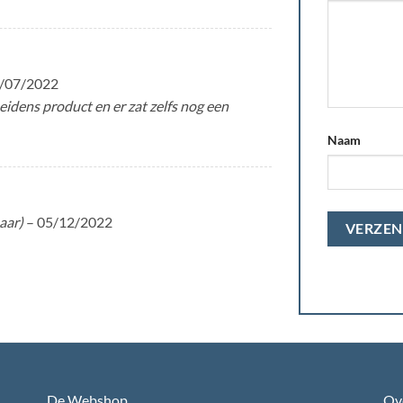
/07/2022
dens product en er zat zelfs nog een
Naam
aar)
–
05/12/2022
De Webshop
Ov