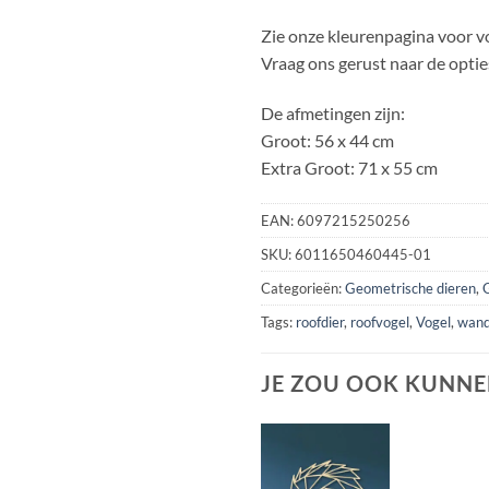
Zie onze kleurenpagina voor v
Vraag ons gerust naar de opties
De afmetingen zijn:
Groot: 56 x 44 cm
Extra Groot: 71 x 55 cm
EAN:
6097215250256
SKU:
6011650460445-01
Categorieën:
Geometrische dieren
,
Tags:
roofdier
,
roofvogel
,
Vogel
,
wand
JE ZOU OOK KUNNE