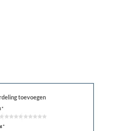
rdeling toevoegen
g
*
ng
*