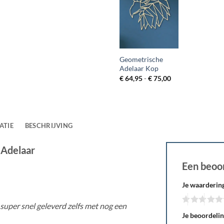
Geometrische
Adelaar Kop
Prijsklasse:
€
64,95
-
€
75,00
€ 64,95
tot
€ 75,00
ATIE
BESCHRIJVING
 Adelaar
Een beoo
Je waarderin
super snel geleverd zelfs met nog een
Je beoordeli