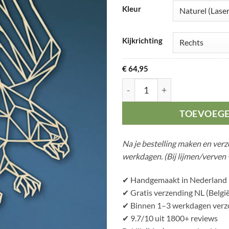
Kleur
Kijkrichting
€
64,95
Geometrische Adelaar aant
TOEVOEG
Na je bestelling maken en ver
werkdagen. (Bij lijmen/verven 
✔ Handgemaakt in Nederland
✔ Gratis verzending NL (België
✔ Binnen 1–3 werkdagen verzo
✔ 9.7/10 uit 1800+ reviews