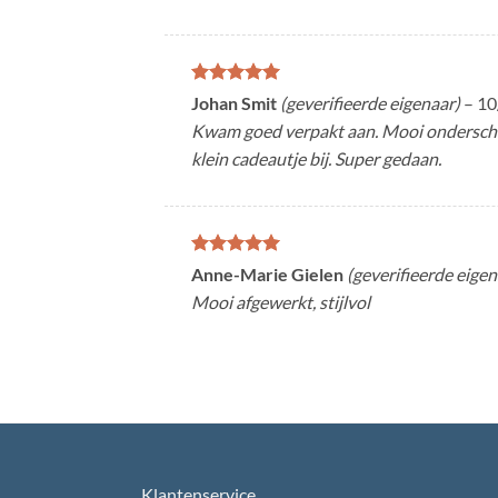
Gewaardeerd
Johan Smit
(geverifieerde eigenaar)
–
10
5
uit 5
Kwam goed verpakt aan. Mooi onderschei
klein cadeautje bij. Super gedaan.
Gewaardeerd
Anne-Marie Gielen
(geverifieerde eigen
5
uit 5
Mooi afgewerkt, stijlvol
Klantenservice