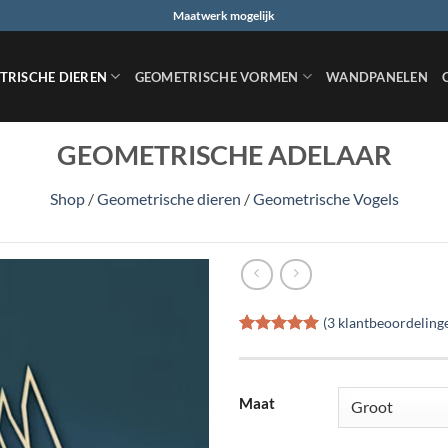
Maatwerk mogelijk
TRISCHE DIEREN
GEOMETRISCHE VORMEN
WANDPANELEN
GEOMETRISCHE ADELAAR
Shop
/
Geometrische dieren
/
Geometrische Vogels
(
3
klantbeoordeling
Gewaardeerd
3
5
op 5
gebaseerd
op
klant
Maat
waarderingen