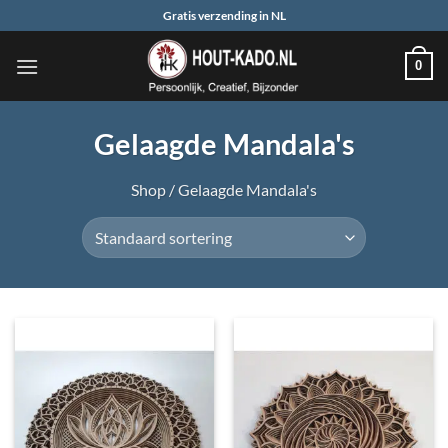
Ga
Gratis verzending in NL
naar
inhoud
0
Gelaagde Mandala's
Shop
/
Gelaagde Mandala's