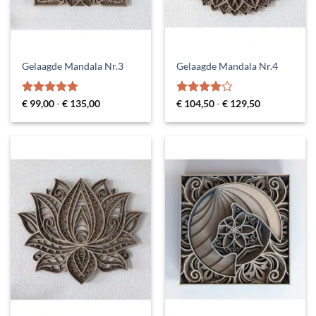
Gelaagde Mandala Nr.3
Gelaagde Mandala Nr.4
Gewaardeerd
Prijsklasse:
Gewaardeerd
Prijsklasse:
€
99,00
-
€
135,00
€
104,50
-
€
129,50
€ 99,00
€ 104,50
5
uit 5
4
uit 5
tot
tot
€ 135,00
€ 129,50