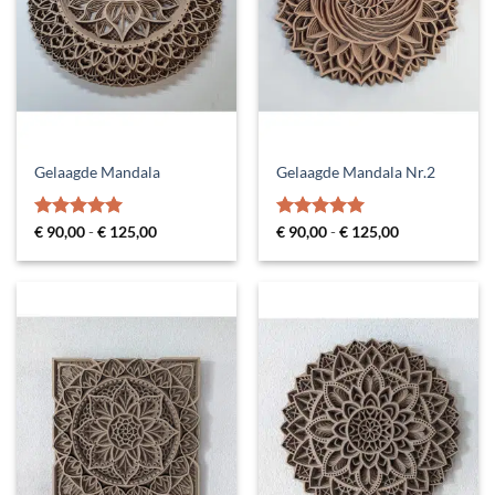
Gelaagde Mandala
Gelaagde Mandala Nr.2
Gewaardeerd
Prijsklasse:
Gewaardeerd
Prijsklasse:
€
90,00
-
€
125,00
€
90,00
-
€
125,00
€ 90,00
€ 90,00
4.94
uit 5
5
uit 5
tot
tot
€ 125,00
€ 125,00