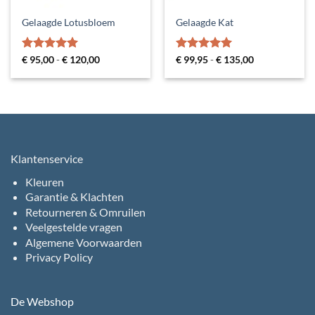
Gelaagde Lotusbloem
Gelaagde Kat
Gewaardeerd
Prijsklasse:
Gewaardeerd
Prijsklasse:
€
95,00
-
€
120,00
€
99,95
-
€
135,00
€ 95,00
€ 99,95
5
uit 5
5
uit 5
tot
tot
€ 120,00
€ 135,00
Klantenservice
Kleuren
Garantie & Klachten
Retourneren & Omruilen
Veelgestelde vragen
Algemene Voorwaarden
Privacy Policy
De Webshop