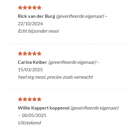
Gewaardeerd
Rick van der Burg
(geverifieerde eigenaar)
–
5
uit 5
22/10/2024
Echt bijzonder mooi
Gewaardeerd
Carina Kelber
(geverifieerde eigenaar)
–
5
uit 5
15/03/2025
heel erg mooi, precies zoals verwacht
Gewaardeerd
Willie Kappert koppenol
(geverifieerde eigenaar)
5
uit 5
–
18/05/2025
Uitstekend