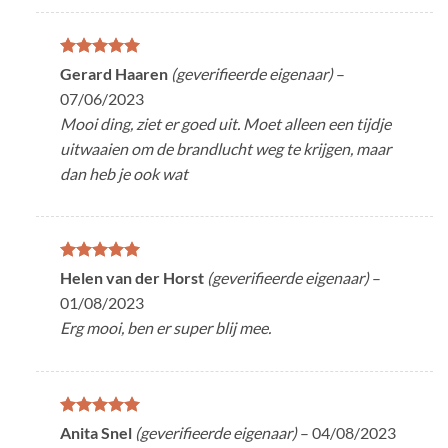
Gewaardeerd
Gerard Haaren
(geverifieerde eigenaar)
–
5
uit 5
07/06/2023
Mooi ding, ziet er goed uit. Moet alleen een tijdje
uitwaaien om de brandlucht weg te krijgen, maar
dan heb je ook wat
Gewaardeerd
Helen van der Horst
(geverifieerde eigenaar)
–
5
uit 5
01/08/2023
Erg mooi, ben er super blij mee.
Gewaardeerd
Anita Snel
(geverifieerde eigenaar)
–
04/08/2023
5
uit 5