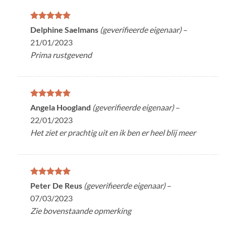
Gewaardeerd
Delphine Saelmans
(geverifieerde eigenaar)
–
5
uit 5
21/01/2023
Prima rustgevend
Gewaardeerd
Angela Hoogland
(geverifieerde eigenaar)
–
5
uit 5
22/01/2023
Het ziet er prachtig uit en ik ben er heel blij meer
Gewaardeerd
Peter De Reus
(geverifieerde eigenaar)
–
5
uit 5
07/03/2023
Zie bovenstaande opmerking