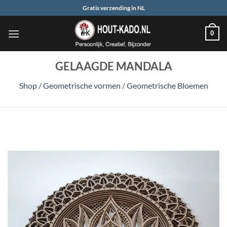
Ga
Gratis verzending in NL
naar
inhoud
0
GELAAGDE MANDALA
Shop
/
Geometrische vormen
/
Geometrische Bloemen