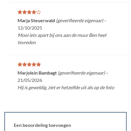
Gewaardeerd
Marja Steuerwald
(geverifieerde eigenaar)
–
4
uit 5
12/10/2025
Mooi iets apart bij ons aan de muur Ben heel
tevreden
Gewaardeerd
Marjolein Bambagt
(geverifieerde eigenaar)
–
5
uit 5
21/05/2026
Hij is geweldig, ziet er hetzelfde uit als op de foto
Een beoordeling toevoegen