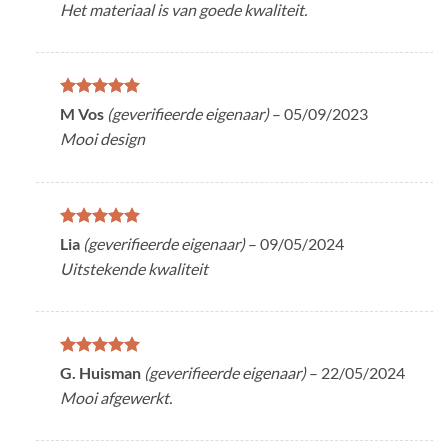
Het materiaal is van goede kwaliteit.
Gewaardeerd
M Vos
(geverifieerde eigenaar)
–
05/09/2023
5
uit 5
Mooi design
Gewaardeerd
Lia
(geverifieerde eigenaar)
–
09/05/2024
5
uit 5
Uitstekende kwaliteit
Gewaardeerd
G. Huisman
(geverifieerde eigenaar)
–
22/05/2024
5
uit 5
Mooi afgewerkt.