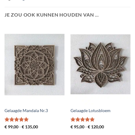
JE ZOU OOK KUNNEN HOUDEN VAN …
Gelaagde Mandala Nr.3
Gelaagde Lotusbloem
Gewaardeerd
Prijsklasse:
Gewaardeerd
Prijsklasse:
€
99,00
-
€
135,00
€
95,00
-
€
120,00
€ 99,00
€ 95,00
5
uit 5
5
uit 5
tot
tot