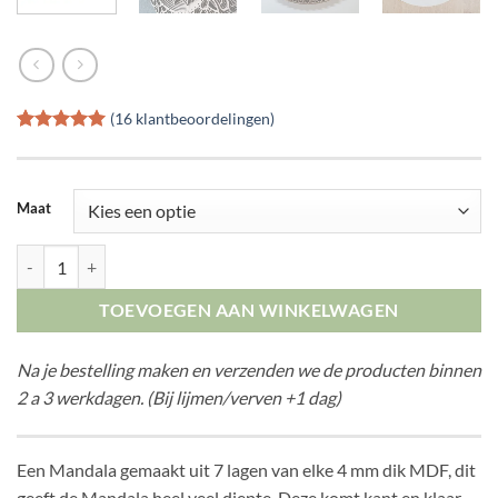
(
16
klantbeoordelingen)
Gewaardeerd
16
4.94
op 5
gebaseerd
op
klant
Maat
waarderingen
Gelaagde Mandala aantal
TOEVOEGEN AAN WINKELWAGEN
Na je bestelling maken en verzenden we de producten binnen
2 a 3 werkdagen. (Bij lijmen/verven +1 dag)
Een Mandala gemaakt uit 7 lagen van elke 4 mm dik MDF, dit
geeft de Mandala heel veel diepte. Deze komt kant en klaar