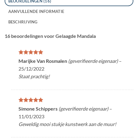
BEOORDELINGEN (16)
AANVULLENDE INFORMATIE
BESCHRIJVING
16 beoordelingen voor
Gelaagde Mandala
Gewaardeerd
Marijke Van Rosmalen
(geverifieerde eigenaar)
–
5
uit 5
25/12/2022
Staat prachtig!
Gewaardeerd
Simone Schippers
(geverifieerde eigenaar)
–
5
uit 5
11/01/2023
Geweldig mooi stukje kunstwerk aan de muur!