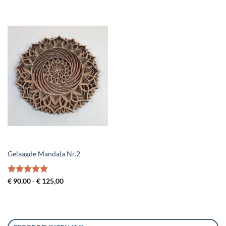
€ 135,00
€ 120,00
Gelaagde Mandala Nr.2
Gewaardeerd
Prijsklasse:
€
90,00
-
€
125,00
€ 90,00
5
uit 5
tot
€ 125,00