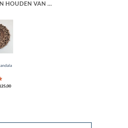
N HOUDEN VAN …
andala
rd
Prijsklasse:
125,00
€ 90,00
tot
€ 125,00