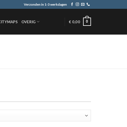
Verzonden in 1-3 werkdagen
0
CITYMAPS
OVERIG
€
0,00