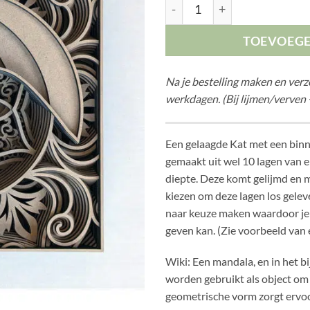
Gelaagde Kat aantal
TOEVOEG
Na je bestelling maken en ver
werkdagen. (Bij lijmen/verven 
Een gelaagde Kat met een binn
gemaakt uit wel 10 lagen van e
diepte. Deze komt gelijmd en 
kiezen om deze lagen los geleve
naar keuze maken waardoor je n
geven kan. (Zie voorbeeld van 
Wiki: Een mandala, en in het b
worden gebruikt als object om
geometrische vorm zorgt ervo