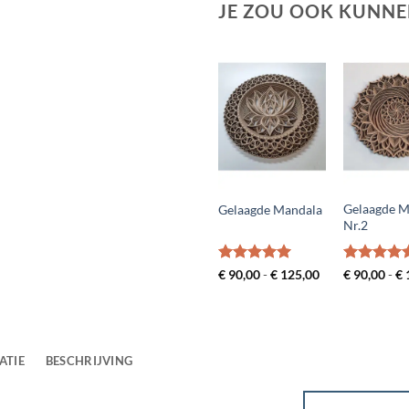
JE ZOU OOK KUNNE
Gelaagde M
Gelaagde Mandala
Nr.2
Gewaardeerd
Prijsklasse:
Gewaardee
€
90,00
-
€
125,00
€
90,00
-
€
€ 90,00
4.94
uit 5
5
uit 5
tot
€ 125,00
ATIE
BESCHRIJVING