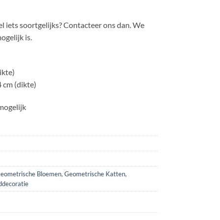
el iets soortgelijks? Contacteer ons dan. We
ogelijk is.
ikte)
 cm (dikte)
mogelijk
eometrische Bloemen
,
Geometrische Katten
,
decoratie