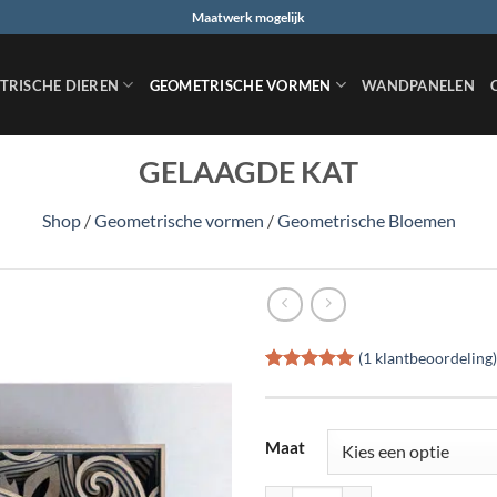
Maatwerk mogelijk
TRISCHE DIEREN
GEOMETRISCHE VORMEN
WANDPANELEN
GELAAGDE KAT
Shop
/
Geometrische vormen
/
Geometrische Bloemen
(
1
klantbeoordeling)
Gewaardeerd
1
5
op 5
gebaseerd
op
klant
Maat
waardering