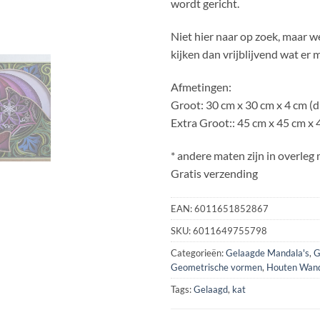
wordt gericht.
Niet hier naar op zoek, maar w
kijken dan vrijblijvend wat er m
Afmetingen:
Groot: 30 cm x 30 cm x 4 cm (d
Extra Groot:: 45 cm x 45 cm x 4
* andere maten zijn in overleg 
Gratis verzending
EAN:
6011651852867
SKU:
6011649755798
Categorieën:
Gelaagde Mandala's
,
G
Geometrische vormen
,
Houten Wand
Tags:
Gelaagd
,
kat