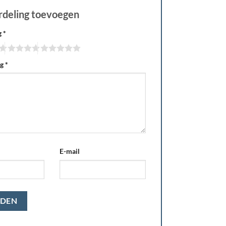
rdeling toevoegen
g
*
ng
*
E-mail