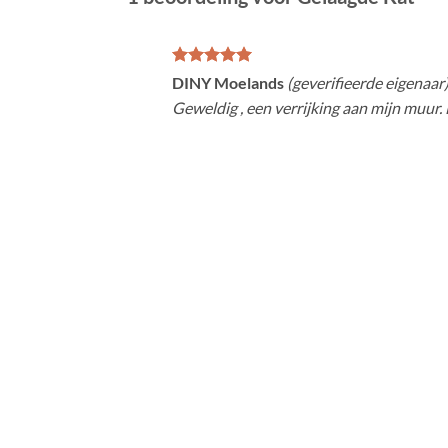
Gewaardeerd
DINY Moelands
(geverifieerde eigenaar
5
uit 5
Geweldig , een verrijking aan mijn muur. 