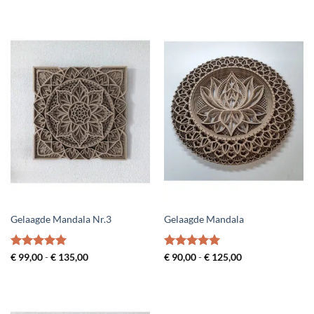
Gelaagde Mandala Nr.3
Gelaagde Mandala
Gewaardeerd
Prijsklasse:
Gewaardeerd
Prijsklasse:
€
99,00
-
€
135,00
€
90,00
-
€
125,00
€ 99,00
€ 90,00
5
uit 5
4.94
uit 5
tot
tot
€ 135,00
€ 125,00