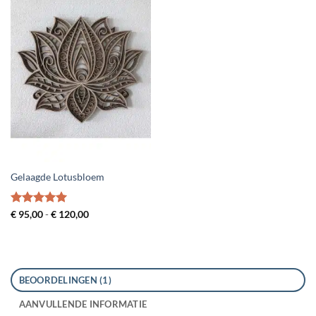
Gelaagde Lotusbloem
Gewaardeerd
Prijsklasse:
€
95,00
-
€
120,00
€ 95,00
5
uit 5
tot
€ 120,00
BEOORDELINGEN (1)
AANVULLENDE INFORMATIE