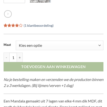
(
1
klantbeoordeling)
Gewaardeerd
1
4
op 5
gebaseerd
op
klant
Maat
waardering
Gelaagde Mandala Nr.4 aantal
TOEVOEGEN AAN WINKELWAGEN
Na je bestelling maken en verzenden we de producten binnen
2 a 3 werkdagen. (Bij lijmen/verven +1 dag)
Een Mandala gemaakt uit 7 lagen van elke 4 mm dik MDF, dit
geeft de Mandala heel veel diepte. Deze komt gelijmd en met