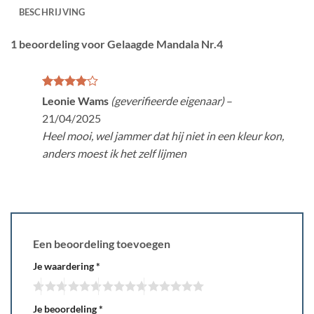
BESCHRIJVING
1 beoordeling voor
Gelaagde Mandala Nr.4
Gewaardeerd
Leonie Wams
(geverifieerde eigenaar)
–
4
uit 5
21/04/2025
Heel mooi, wel jammer dat hij niet in een kleur kon,
anders moest ik het zelf lijmen
Een beoordeling toevoegen
Je waardering
*
Je beoordeling
*