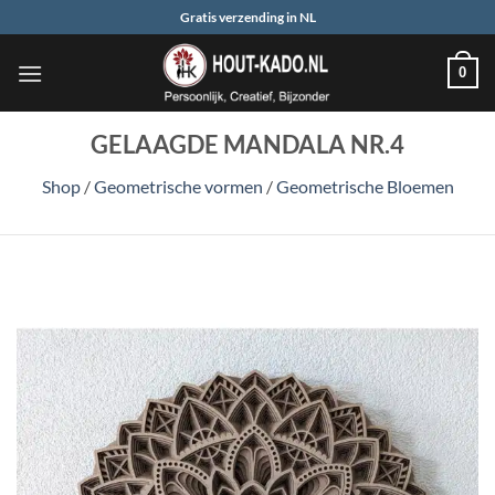
Ga
Gratis verzending in NL
naar
inhoud
0
GELAAGDE MANDALA NR.4
Shop
/
Geometrische vormen
/
Geometrische Bloemen