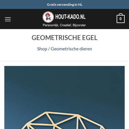
Ga
Gratis verzending in NL
naar
inhoud
0
GEOMETRISCHE EGEL
Shop
/
Geometrische dieren