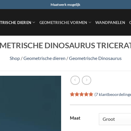
Maatwerk mogelijk
TRISCHE DIEREN
GEOMETRISCHE VORMEN
WANDPANELEN
METRISCHE DINOSAURUS TRICERA
Shop
/
Geometrische dieren
/
Geometrische Dinosaurus
(
7
klantbeoordeling
Gewaardeerd
7
5
op 5
gebaseerd
op
klant
Maat
waarderingen