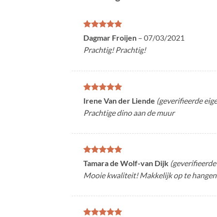
Gewaardeerd
Dagmar Froijen
–
07/03/2021
5
uit 5
Prachtig! Prachtig!
Gewaardeerd
Irene Van der Liende
(geverifieerde eig
5
uit 5
Prachtige dino aan de muur
Gewaardeerd
Tamara de Wolf-van Dijk
(geverifieerde
5
uit 5
Mooie kwaliteit! Makkelijk op te hangen 