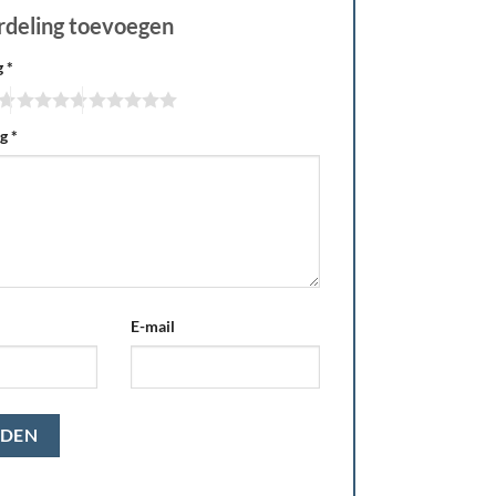
rdeling toevoegen
g
*
ng
*
E-mail