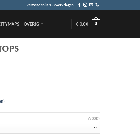
Verzonden in 1-3 werkdagen
0
CITYMAPS
OVERIG
€
0,00
TOPS
en)
WISSEN