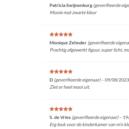
Gewaardeerd
Patricia Swijnenburg
(geverifieerde eig
5
uit 5
Mooie mat zwarte kleur
Gewaardeerd
Monique Zehnder
(geverifieerde eigena
5
uit 5
Prachtig afgewerkt figuur, super licht, mo
Gewaardeerd
D
(geverifieerde eigenaar)
–
09/08/2023
5
uit 5
Ziet er heel mooi uit.
Gewaardeerd
S. de Vries
(geverifieerde eigenaar)
–
19
5
uit 5
Erg leuk voor de kinderkamer van m’n klei