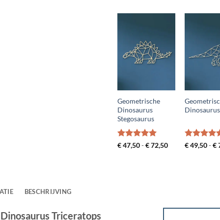
Geometrische
Geometris
Dinosaurus
Dinosaurus
Stegosaurus
Gewaardeerd
Prijsklasse:
Gewaardee
€
47,50
-
€
72,50
€
49,50
-
€
€ 47,50
5
uit 5
5
uit 5
tot
€ 72,50
ATIE
BESCHRIJVING
Dinosaurus Triceratops