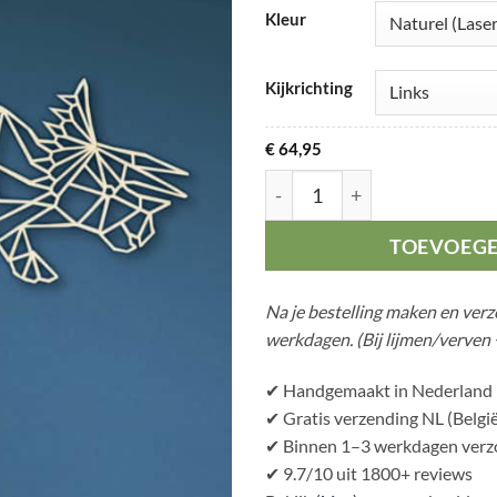
Kleur
Kijkrichting
€
64,95
Geometrische Dinosaurus T
TOEVOEG
Na je bestelling maken en ver
werkdagen. (Bij lijmen/verven 
✔ Handgemaakt in Nederland
✔ Gratis verzending NL (België
✔ Binnen 1–3 werkdagen verzo
✔ 9.7/10 uit 1800+ reviews