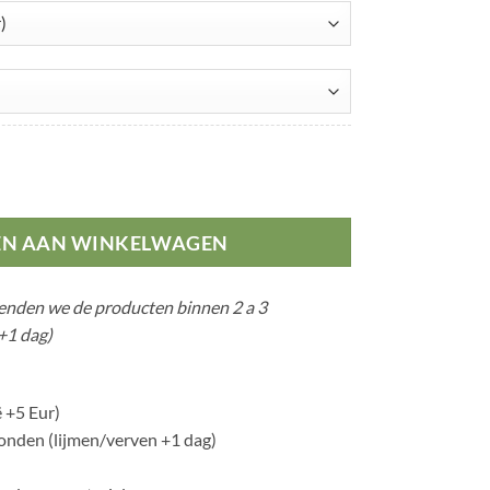
riceratops aantal
EN AAN WINKELWAGEN
zenden we de producten binnen 2 a 3
+1 dag)
 +5 Eur)
nden (lijmen/verven +1 dag)