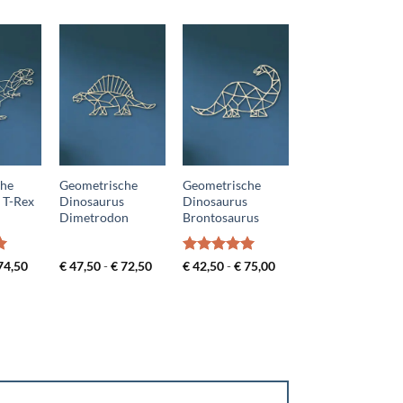
che
Geometrische
Geometrische
 T-Rex
Dinosaurus
Dinosaurus
Dimetrodon
Brontosaurus
rd
Prijsklasse:
Prijsklasse:
Gewaardeerd
Prijsklasse:
74,50
€
47,50
-
€
72,50
€
42,50
-
€
75,00
€ 49,50
€ 47,50
€ 42,50
5
uit 5
tot
tot
tot
€ 74,50
€ 72,50
€ 75,00