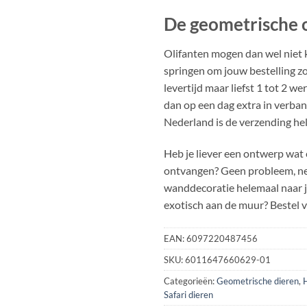
De geometrische ol
Olifanten mogen dan wel niet 
springen om jouw bestelling zo
levertijd maar liefst 1 tot 2 we
dan op een dag extra in verba
Nederland is de verzending hel
Heb je liever een ontwerp wat 
ontvangen? Geen probleem, ne
wanddecoratie helemaal naar j
exotisch aan de muur? Bestel 
EAN:
6097220487456
SKU:
6011647660629-01
Categorieën:
Geometrische dieren
,
Safari dieren