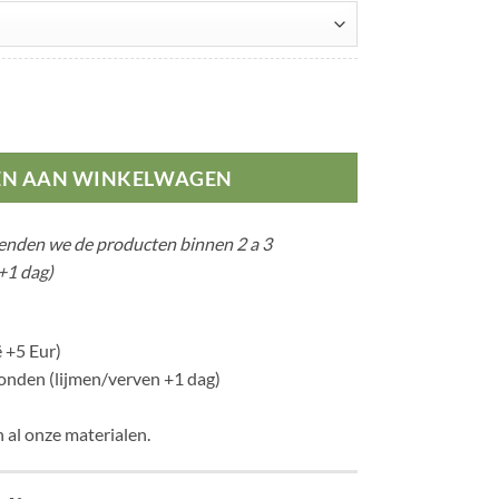
l
EN AAN WINKELWAGEN
zenden we de producten binnen 2 a 3
+1 dag)
 +5 Eur)
nden (lijmen/verven +1 dag)
 al onze materialen.