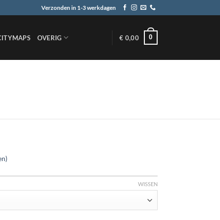
Verzonden in 1-3 werkdagen
0
CITYMAPS
OVERIG
€
0,00
en)
WISSEN