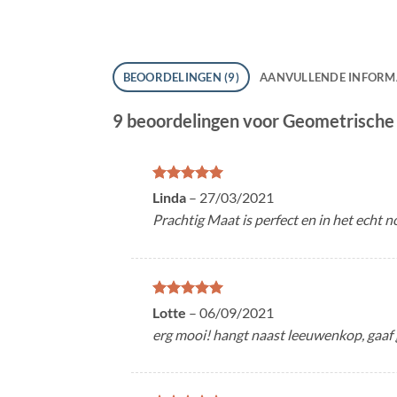
BEOORDELINGEN (9)
AANVULLENDE INFORM
9 beoordelingen voor
Geometrische 
Gewaardeerd
Linda
–
27/03/2021
5
uit 5
Prachtig Maat is perfect en in het echt 
Gewaardeerd
Lotte
–
06/09/2021
5
uit 5
erg mooi! hangt naast leeuwenkop, gaaf 