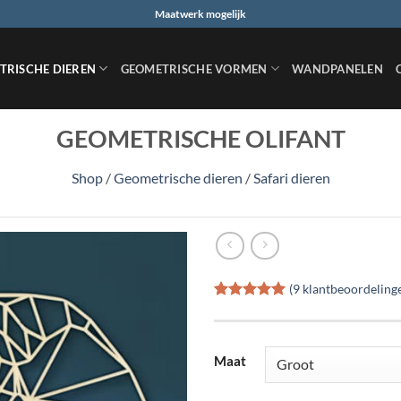
Maatwerk mogelijk
TRISCHE DIEREN
GEOMETRISCHE VORMEN
WANDPANELEN
GEOMETRISCHE OLIFANT
Shop
/
Geometrische dieren
/
Safari dieren
(
9
klantbeoordeling
Gewaardeerd
9
5
op 5
gebaseerd
op
klant
Maat
waarderingen