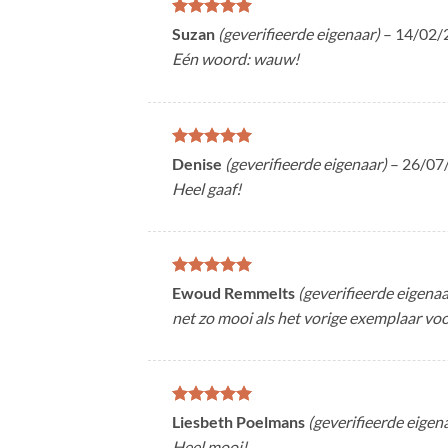
Gewaardeerd
Suzan
(geverifieerde eigenaar)
–
14/02/
5
uit 5
Eén woord: wauw!
Gewaardeerd
Denise
(geverifieerde eigenaar)
–
26/07
5
uit 5
Heel gaaf!
Gewaardeerd
Ewoud Remmelts
(geverifieerde eigenaa
5
uit 5
net zo mooi als het vorige exemplaar voo
Gewaardeerd
Liesbeth Poelmans
(geverifieerde eigen
5
uit 5
Heel mooi!