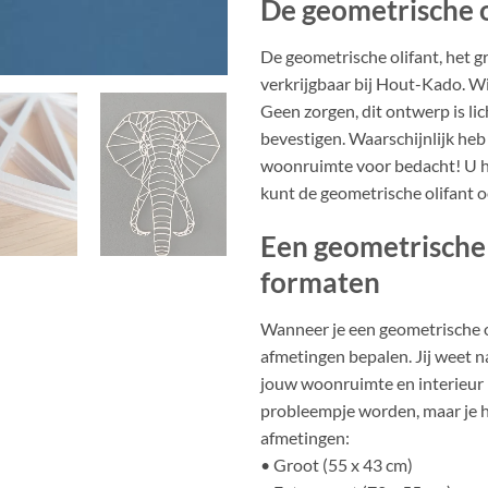
De geometrische o
De geometrische olifant, het g
verkrijgbaar bij Hout-Kado. Wi
Geen zorgen, dit ontwerp is l
bevestigen. Waarschijnlijk heb j
woonruimte voor bedacht! U he
kunt de geometrische olifant o
Een geometrische 
formaten
Wanneer je een geometrische oli
afmetingen bepalen. Jij weet na
jouw woonruimte en interieur 
probleempje worden, maar je h
afmetingen:
• Groot (55 x 43 cm)