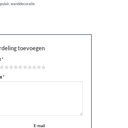
pulair
,
wanddecoratie
rdeling toevoegen
g
*
ng
*
E-mail