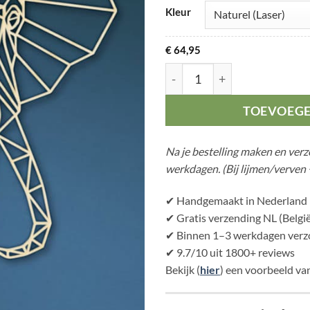
Kleur
€
64,95
Geometrische Olifant aanta
TOEVOEG
Na je bestelling maken en ver
werkdagen. (Bij lijmen/verven 
✔ Handgemaakt in Nederland
✔ Gratis verzending NL (België
✔ Binnen 1–3 werkdagen verzo
✔ 9.7/10 uit 1800+ reviews
Bekijk (
hier
) een voorbeeld van