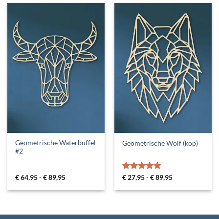
Geometrische Waterbuffel
Geometrische Wolf (kop)
#2
Prijsklasse:
Gewaardeerd
Prijsklasse:
€
64,95
-
€
89,95
€
27,95
-
€
89,95
€ 64,95
€ 27,95
4.83
uit 5
tot
tot
€ 89,95
€ 89,95