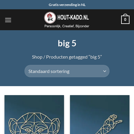
Ga
Gratis verzending in NL
naar
inhoud
0
big 5
Shop
/
Producten getagged “big 5”