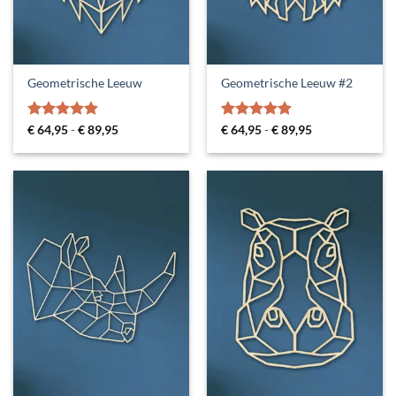
Geometrische Leeuw
Geometrische Leeuw #2
Gewaardeerd
Prijsklasse:
Gewaardeerd
Prijsklasse:
€
64,95
-
€
89,95
€
64,95
-
€
89,95
€ 64,95
€ 64,95
4.88
uit 5
4.9
uit 5
tot
tot
€ 89,95
€ 89,95