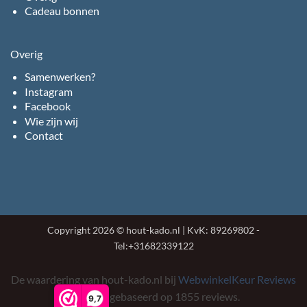
Cadeau bonnen
Overig
Samenwerken?
Instagram
Facebook
Wie zijn wij
Contact
Copyright 2026 © hout-kado.nl | KvK: 89269802 -
Tel:+31682339122
De waardering van hout-kado.nl bij
WebwinkelKeur Reviews
is 9.7/10 gebaseerd op 1855 reviews.
9,7