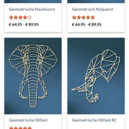
Geometrische Neushoorn
Geometrisch Nijlpaard
Gewaardeerd
Prijsklasse:
Gewaardeerd
Prijsklasse:
€
64,95
-
€
89,95
€
64,95
-
€
89,95
€ 64,95
€ 64,95
4
uit 5
5
uit 5
tot
tot
€ 89,95
€ 89,95
Geometrische Olifant
Geometrische Olifant #2