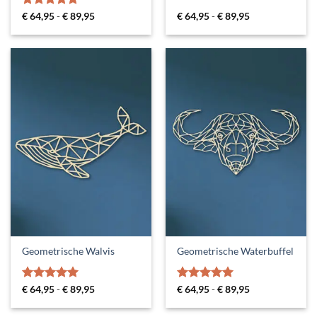
Gewaardeerd
Prijsklasse:
Prijsklasse:
€
64,95
-
€
89,95
€
64,95
-
€
89,95
€ 64,95
€ 64,95
5
uit 5
tot
tot
€ 89,95
€ 89,95
Geometrische Walvis
Geometrische Waterbuffel
Gewaardeerd
Prijsklasse:
Gewaardeerd
Prijsklasse:
€
64,95
-
€
89,95
€
64,95
-
€
89,95
€ 64,95
€ 64,95
5
uit 5
5
uit 5
tot
tot
€ 89,95
€ 89,95