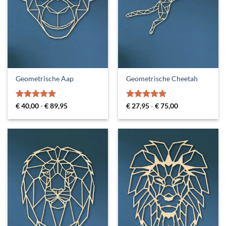
Geometrische Aap
Geometrische Cheetah
Gewaardeerd
Prijsklasse:
Gewaardeerd
Prijsklasse:
€
40,00
-
€
89,95
€
27,95
-
€
75,00
€ 40,00
€ 27,95
5
uit 5
4.85
uit 5
tot
tot
€ 89,95
€ 75,00