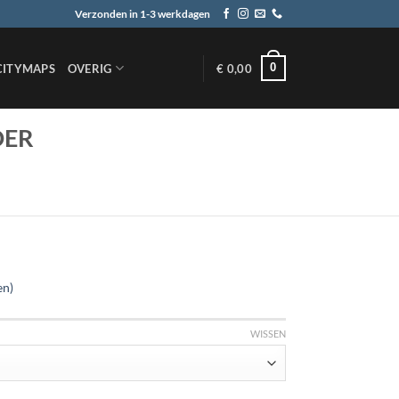
Verzonden in 1-3 werkdagen
0
CITYMAPS
OVERIG
€
0,00
DER
en)
WISSEN