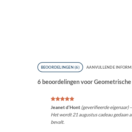
BEOORDELINGEN (6)
AANVULLENDE INFORM
6 beoordelingen voor
Geometrische
Gewaardeerd
Jeanet d’Hont
(geverifieerde eigenaar)
5
uit 5
Het wordt 21 augustus cadeau gedaan a
bevalt.