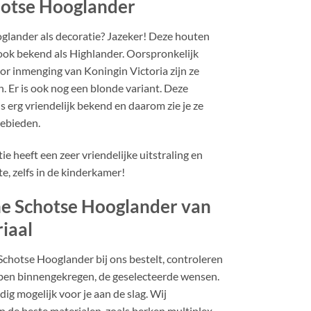
otse Hooglander
lander als decoratie? Jazeker! Deze houten
 ook bekend als Highlander. Oorspronkelijk
or inmenging van Koningin Victoria zijn ze
n. Er is ook nog een blonde variant. Deze
s erg vriendelijk bekend en daarom zie je ze
gebieden.
heeft een zeer vriendelijke uitstraling en
, zelfs in de kinderkamer!
e Schotse Hooglander van
iaal
chotse Hooglander bij ons bestelt, controleren
ebben binnengekregen, de geselecteerde wensen.
ig mogelijk voor je aan de slag. Wij
 de beste materialen, zoals berken multiplex