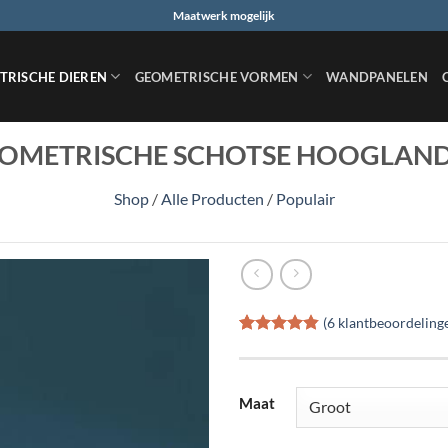
Maatwerk mogelijk
TRISCHE DIEREN
GEOMETRISCHE VORMEN
WANDPANELEN
OMETRISCHE SCHOTSE HOOGLAN
Shop
/
Alle Producten
/
Populair
(
6
klantbeoordeling
Gewaardeerd
6
4.83
op 5
gebaseerd
op
klant
Maat
waarderingen