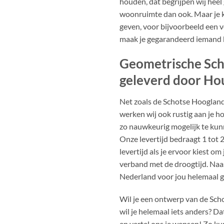
houden, dat begrijpen wij heel
woonruimte dan ook. Maar je k
geven, voor bijvoorbeeld een ve
maak je gegarandeerd iemand b
Geometrische Sch
geleverd door Ho
Net zoals de Schotse Hooglande
werken wij ook rustig aan je 
zo nauwkeurig mogelijk te kun
Onze levertijd bedraagt 1 tot
levertijd als je ervoor kiest om
verband met de droogtijd. Naas
Nederland voor jou helemaal g
Wil je een ontwerp van de Sch
wil je helemaal iets anders? D
en vertel ons je wensen! Zo k