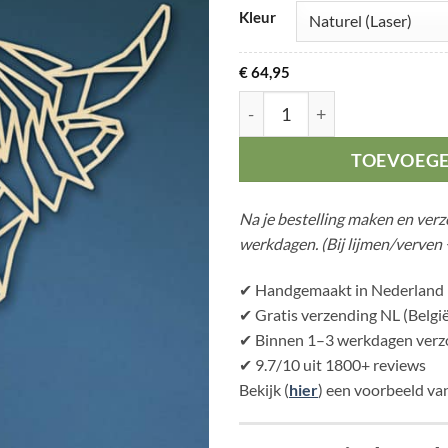
Kleur
€
64,95
Geometrische Schotse Hoog
TOEVOEG
Na je bestelling maken en ver
werkdagen. (Bij lijmen/verven 
✔ Handgemaakt in Nederland
✔ Gratis verzending NL (België
✔ Binnen 1–3 werkdagen verzo
✔ 9.7/10 uit 1800+ reviews
Bekijk (
hier
) een voorbeeld van