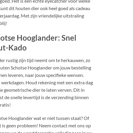
 goed. Het is een echte eyecatcher voor welke
unt dit houten dier ook heel goed als cadeau
rjaardag. Met zijn vriendelijke uitstraling
lij!
otse Hooglander: Snel
ut-Kado
r rustig zijn tijd neemt om te herkauwen, zo
houten Schotse Hooglander om jouw bestelling
nen leveren, naar jouw specifieke wensen.
 2 werkdagen. Houd rekening met een extra dag
 je geometrische dier te laten verven. Dit in
t de snelle levertijd is de verzending binnen
ratis!
otse Hooglander wat er niet tussen staat? Of
at is geen probleem! Neem contact met ons op
unnen we de wanddecoratie volledig naar jouw