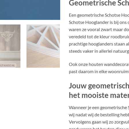
Geometrische Sch
Een geometrische Schotse Hoog
Schotse Hooglander is bij ons
waren ze vooral zwart maar do
veredeld tot de kleur roodbrui
prachtige hooglanders staan al
steeds vaker in allerlei natuur
Ook onze houten wanddecoratie 
past daarom in elke woonruimte
Jouw geometrisch
het mooiste mater
Wanneer je een geometrische S
wij nadat wij de bestelling h
Vervolgens gaan wij zo zorgvuld
produceren het houten dier van