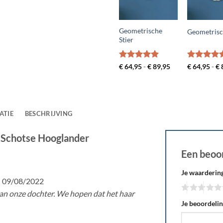
Geometrische
Geometris
Stier
Gewaardeerd
Prijsklasse:
Gewaardee
€
64,95
-
€
89,95
€
64,95
-
€
€ 64,95
4.88
uit 5
5
uit 5
tot
€ 89,95
ATIE
BESCHRIJVING
 Schotse Hooglander
Een beoo
Je waarderin
–
09/08/2022
an onze dochter. We hopen dat het haar
Je beoordeli