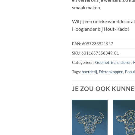
smaak maken.
Wil jij een unieke wanddecora
Hooglander bij Hout-Kado!
EAN:
6097233921947
SKU:
6011657358349-01
Categorieën:
Geometrische dieren
,
Tags:
boerderij
,
Dierenkoppen
,
Popul
JE ZOU OOK KUNNE