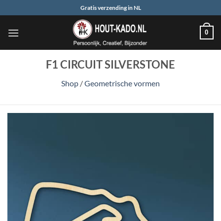
Ga
Gratis verzending in NL
naar
inhoud
0
F1 CIRCUIT SILVERSTONE
Shop
/
Geometrische vormen