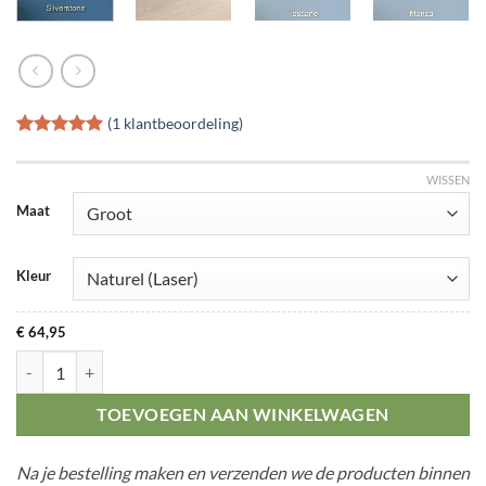
(
1
klantbeoordeling)
Gewaardeerd
1
5
op 5
WISSEN
gebaseerd
op
klant
Maat
waardering
Kleur
€
64,95
F1 Circuit Silverstone aantal
TOEVOEGEN AAN WINKELWAGEN
Na je bestelling maken en verzenden we de producten binnen