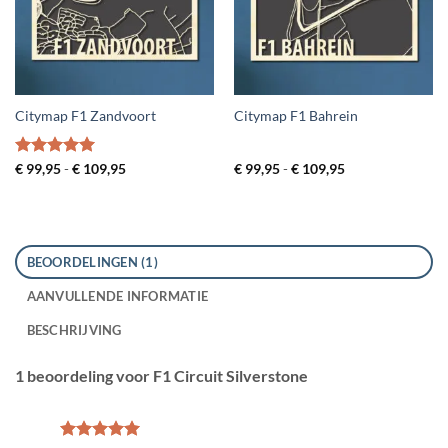
Citymap F1 Zandvoort
Citymap F1 Bahrein
Gewaardeerd
Prijsklasse:
Prijsklasse:
€
99,95
-
€
109,95
€
99,95
-
€
109,95
€ 99,95
€ 99,95
5
uit 5
tot
tot
€ 109,95
€ 109,95
BEOORDELINGEN (1)
AANVULLENDE INFORMATIE
BESCHRIJVING
1 beoordeling voor
F1 Circuit Silverstone