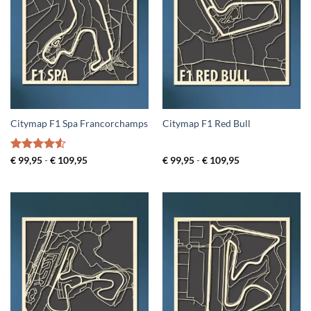
Citymap F1 Spa Francorchamps
Citymap F1 Red Bull
Gewaardeerd
Prijsklasse:
Prijsklasse:
€
99,95
-
€
109,95
€
99,95
-
€
109,95
€ 99,95
€ 99,95
4.5
uit 5
tot
tot
€ 109,95
€ 109,95