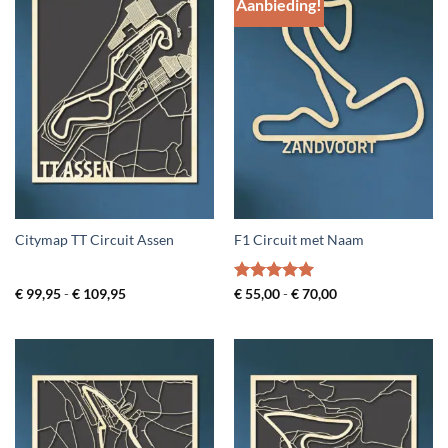
Aanbieding!
Citymap TT Circuit Assen
F1 Circuit met Naam
Prijsklasse:
Gewaardeerd
Prijsklasse:
€
99,95
-
€
109,95
€
55,00
-
€
70,00
€ 99,95
€ 55,00
5
uit 5
tot
tot
€ 109,95
€ 70,00