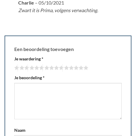
Gewaardeerd
Charlie
–
05/10/2021
5
uit 5
Zwart it is Prima, volgens verwachting.
Een beoordeling toevoegen
Je waardering
*
Je beoordeling
*
Naam