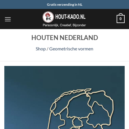
Ga
Gratis verzending in NL
naar
inhoud
0
HOUTEN NEDERLAND
Shop
/
Geometrische vormen