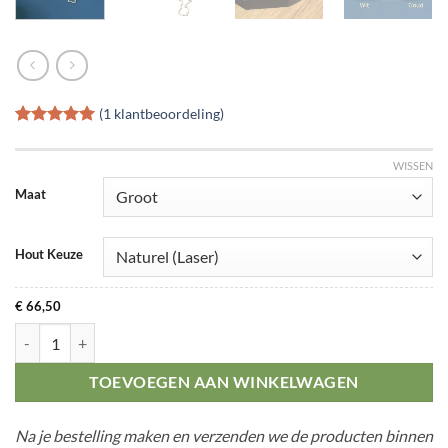
(
1
klantbeoordeling)
Gewaardeerd
1
5
op 5
WISSEN
gebaseerd
op
klant
Maat
waardering
Hout Keuze
€
66,50
Houten Nederland aantal
TOEVOEGEN AAN WINKELWAGEN
Na je bestelling maken en verzenden we de producten binnen