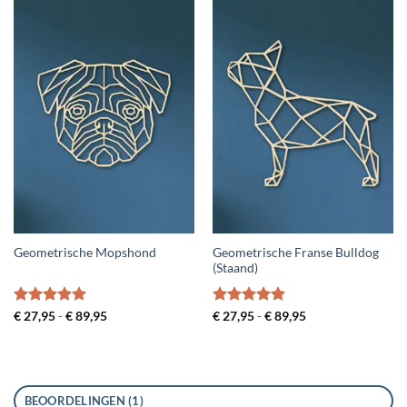
Geometrische Franse Bulldog
Geometrische Mopshond
(Staand)
Gewaardeerd
Prijsklasse:
Gewaardeerd
Prijsklasse:
€
27,95
-
€
89,95
€
27,95
-
€
89,95
€ 27,95
€ 27,95
5
uit 5
5
uit 5
tot
tot
€ 89,95
€ 89,95
BEOORDELINGEN (1)