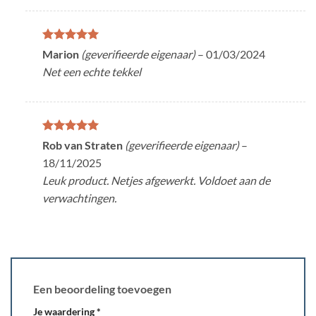
Gewaardeerd
Marion
(geverifieerde eigenaar)
–
01/03/2024
5
uit 5
Net een echte tekkel
Gewaardeerd
Rob van Straten
(geverifieerde eigenaar)
–
5
uit 5
18/11/2025
Leuk product. Netjes afgewerkt. Voldoet aan de
verwachtingen.
Een beoordeling toevoegen
Je waardering
*