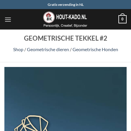
Ga
Gratis verzending in NL
naar
inhoud
0
GEOMETRISCHE TEKKEL #2
Shop
/
Geometrische dieren
/
Geometrische Honden