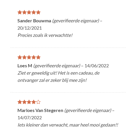
Gewaardeerd
Sander Bouwma
(geverifieerde eigenaar)
–
5
uit 5
20/12/2021
Precies zoals ik verwachtte!
Gewaardeerd
Loes M
(geverifieerde eigenaar)
–
14/06/2022
5
uit 5
Ziet er geweldig uit! Het is een cadeau, de
ontvanger zal er zeker blij mee zijn!
Gewaardeerd
Marloes Van Stegeren
(geverifieerde eigenaar)
–
4
uit 5
14/07/2022
Iets kleiner dan verwacht, maar heel mooi gedaan!!