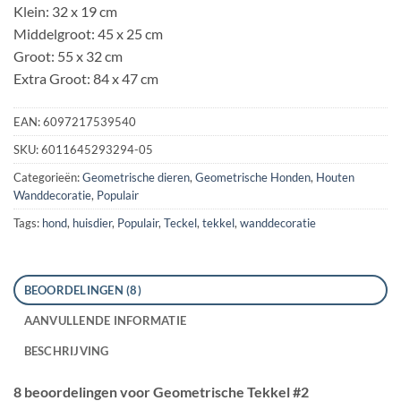
Klein: 32 x 19 cm
Middelgroot: 45 x 25 cm
Groot: 55 x 32 cm
Extra Groot: 84 x 47 cm
EAN:
6097217539540
SKU:
6011645293294-05
Categorieën:
Geometrische dieren
,
Geometrische Honden
,
Houten
Wanddecoratie
,
Populair
Tags:
hond
,
huisdier
,
Populair
,
Teckel
,
tekkel
,
wanddecoratie
BEOORDELINGEN (8)
AANVULLENDE INFORMATIE
BESCHRIJVING
8 beoordelingen voor
Geometrische Tekkel #2