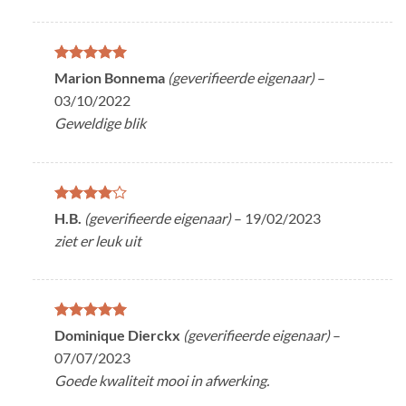
Gewaardeerd
Marion Bonnema
(geverifieerde eigenaar)
–
5
uit 5
03/10/2022
Geweldige blik
Gewaardeerd
H.B.
(geverifieerde eigenaar)
–
19/02/2023
4
uit 5
ziet er leuk uit
Gewaardeerd
Dominique Dierckx
(geverifieerde eigenaar)
–
5
uit 5
07/07/2023
Goede kwaliteit mooi in afwerking.