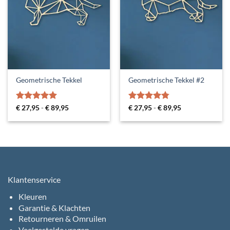
Geometrische Tekkel
Geometrische Tekkel #2
Gewaardeerd
Prijsklasse:
Gewaardeerd
Prijsklasse:
€
27,95
-
€
89,95
€
27,95
-
€
89,95
€ 27,95
€ 27,95
5
uit 5
4.75
uit 5
tot
tot
€ 89,95
€ 89,95
Klantenservice
Kleuren
Garantie & Klachten
Retourneren & Omruilen
Veelgestelde vragen