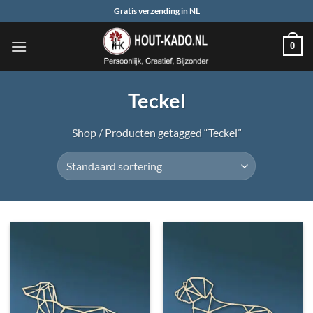
Ga
Gratis verzending in NL
naar
inhoud
0
Teckel
Shop
/
Producten getagged “Teckel”