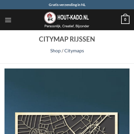
Ga
Gratis verzending in NL
naar
inhoud
0
CITYMAP RIJSSEN
Shop
/
Citymaps