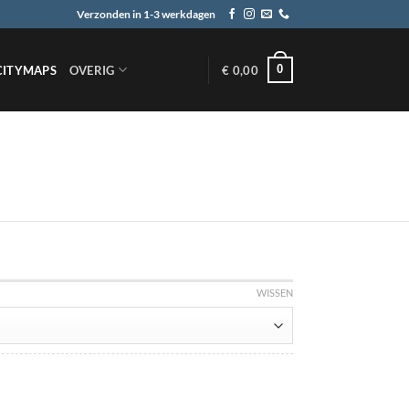
Verzonden in 1-3 werkdagen
0
CITYMAPS
OVERIG
€
0,00
WISSEN