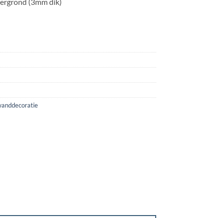
tergrond (3mm dik)
anddecoratie