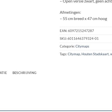
– Open versie zwart, geen ach
Afmetingen:
– 55 cm breed x 47 cm hoog
EAN:
6097215247287
SKU:
6011646379324-01
Categorie:
Citymaps
Tags:
Citymap
,
Houten Stadskaart
,
w
ATIE
BESCHRIJVING