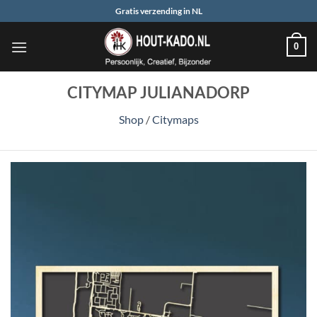
Ga
Gratis verzending in NL
naar
inhoud
0
CITYMAP JULIANADORP
Shop
/
Citymaps