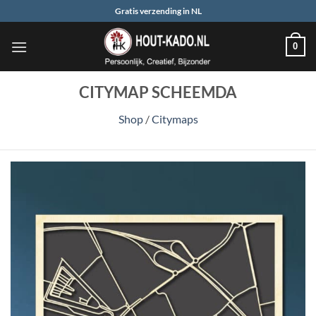
Ga
Gratis verzending in NL
naar
inhoud
0
CITYMAP SCHEEMDA
Shop
/
Citymaps