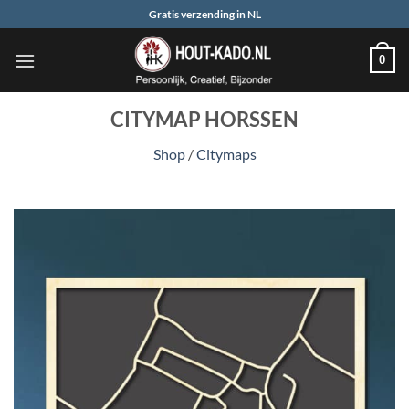
Ga
Gratis verzending in NL
naar
inhoud
0
CITYMAP HORSSEN
Shop
/
Citymaps