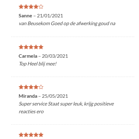
Gewaardeerd
Sanne
–
21/01/2021
4
uit 5
van Beusekom Goed op de afwerking goud na
Gewaardeerd
Carmela
–
20/03/2021
5
uit 5
Top Heel blij mee!
Gewaardeerd
Miranda
–
25/05/2021
4
uit 5
Super service Staat super leuk, krijg positieve
reacties ero