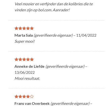
5
uit 5
Veel mooier en verfijnder dan de kolibries die te
vinden zijn op bol.com. Aanrader!
Gewaardeerd
Marta Sala
(geverifieerde eigenaar)
–
11/04/2022
5
uit 5
Super mooi!
Gewaardeerd
Anneke de Liefde
(geverifieerde eigenaar)
–
5
uit 5
13/06/2022
Mooi resultaat.
Gewaardeerd
Frans van Overbeek
(geverifieerde eigenaar)
–
4
uit 5