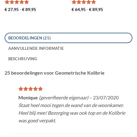
Gewaardeerd
Prijsklasse:
Gewaardeerd
Prijsklasse:
€
27,95
-
€
89,95
€
64,95
-
€
89,95
€ 27,95
€ 64,95
4.83
uit 5
5
uit 5
tot
tot
€ 89,95
€ 89,95
BEOORDELINGEN (25)
AANVULLENDE INFORMATIE
BESCHRIJVING
25 beoordelingen voor
Geometrische Kolibrie
Gewaardeerd
Monique
(geverifieerde eigenaar)
–
23/07/2020
5
uit 5
Staat heel mooi tegen de wand van de woonkamer.
Heel blij mee! Bezorging was ook top en de Kolibrie
was goed verpakt.