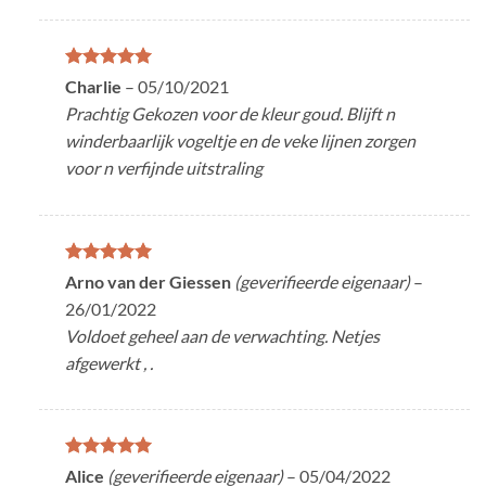
Gewaardeerd
Charlie
–
05/10/2021
5
uit 5
Prachtig Gekozen voor de kleur goud. Blijft n
winderbaarlijk vogeltje en de veke lijnen zorgen
voor n verfijnde uitstraling
Gewaardeerd
Arno van der Giessen
(geverifieerde eigenaar)
–
5
uit 5
26/01/2022
Voldoet geheel aan de verwachting. Netjes
afgewerkt , .
Gewaardeerd
Alice
(geverifieerde eigenaar)
–
05/04/2022