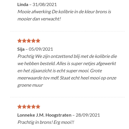
Gewaardeerd
Linda
–
31/08/2021
5
uit 5
Mooie afwerking De kolibrie in de kleur brons is
mooier dan verwacht!
Gewaardeerd
Sija
–
05/09/2021
5
uit 5
Prachtig We zijn ontzettend blij met de kolibrie die
we hebben besteld. Alles is super netjes afgewerkt
en het zijaanzicht is echt super mooi. Grote
meerwaarde tov mdf. Staat echt heel mooi op onze
groene muur
Gewaardeerd
Lonneke J.M. Hoogstraten
–
28/09/2021
5
uit 5
Prachtig in brons! Erg mooi!!