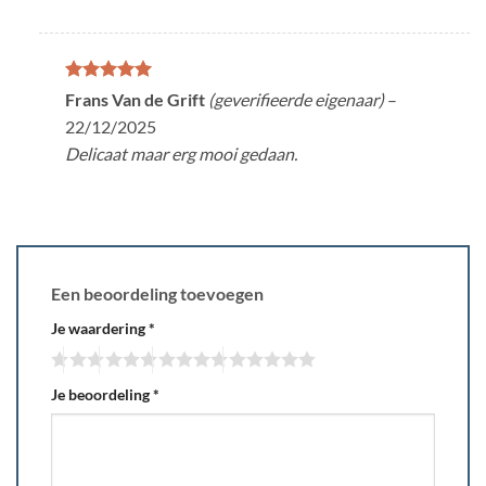
Gewaardeerd
Frans Van de Grift
(geverifieerde eigenaar)
–
5
uit 5
22/12/2025
Delicaat maar erg mooi gedaan.
Een beoordeling toevoegen
Je waardering
*
Je beoordeling
*