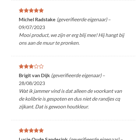
Gewaardeerd
Michel Radstake
(geverifieerde eigenaar)
–
5
uit 5
09/07/2023
Mooi product, we zijn er erg blij mee! Hij hangt bij
ons aan de muur te pronken.
Gewaardeerd
Brigit van Dijk
(geverifieerde eigenaar)
–
3
uit 5
28/08/2023
Wat ik jammer vind is dat alleen de voorkant van
de kolibrie is gespoten en dus niet de randjes cq
zijkant. Dat is gewoon houtkleur.
Gewaardeerd
Lucie Oude Sanderink
(geverifieerde eigenaar)
–