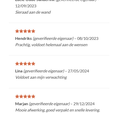
5
uit 5
12/09/2023
Sieraad aan de wand
Gewaardeerd
Hendriks
(geverifieerde eigenaar)
–
08/10/2023
5
uit 5
Prachtig, voldoet helemaal aan de wensen
Gewaardeerd
Lina
(geverifieerde eigenaar)
–
27/05/2024
5
uit 5
Voldoet aan mijn verwachting
Gewaardeerd
Marjan
(geverifieerde eigenaar)
–
29/12/2024
5
uit 5
Mooie afwerking, goed verpakt en snelle levering.