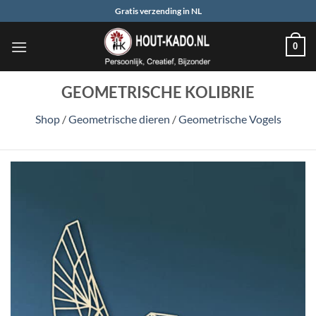
Ga
Gratis verzending in NL
naar
inhoud
0
GEOMETRISCHE KOLIBRIE
Shop
/
Geometrische dieren
/
Geometrische Vogels