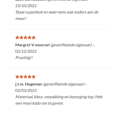
5
uit 5
23/10/2022
Staat superleuk en weer eens wat anders aan de
muur!
Gewaardeerd
Margret V moorsel
(geverifieerde eigenaar)
–
5
uit 5
02/12/2022
Prachtig!!
Gewaardeerd
j.t.m. Hegeman
(geverifieerde eigenaar)
–
5
uit 5
02/03/2023
Materiaal, kleur, verpakking en bezorging top. Heb
een mooi kado om te geven.