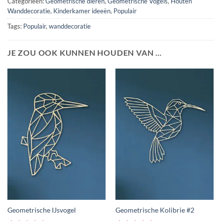
Categorieën:
Geometrische dieren
,
Geometrische Vogels
,
Houten
Wanddecoratie
,
Kinderkamer ideeën
,
Populair
Tags:
Populair
,
wanddecoratie
JE ZOU OOK KUNNEN HOUDEN VAN …
Geometrische IJsvogel
Geometrische Kolibrie #2