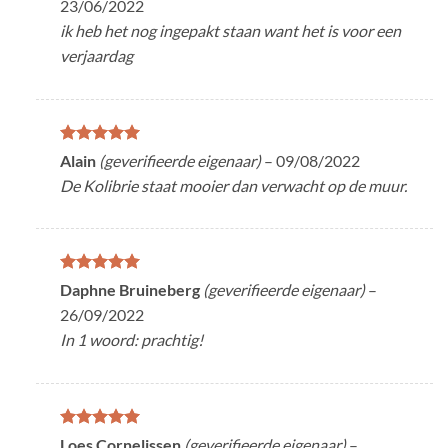
23/06/2022
ik heb het nog ingepakt staan want het is voor een
verjaardag
Gewaardeerd
Alain
(geverifieerde eigenaar)
–
09/08/2022
5
uit 5
De Kolibrie staat mooier dan verwacht op de muur.
Gewaardeerd
Daphne Bruineberg
(geverifieerde eigenaar)
–
5
uit 5
26/09/2022
In 1 woord: prachtig!
Gewaardeerd
Loes Cornelissen
(geverifieerde eigenaar)
–