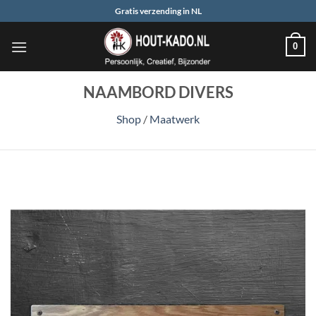
Ga
Gratis verzending in NL
naar
inhoud
0
NAAMBORD DIVERS
Shop
/
Maatwerk