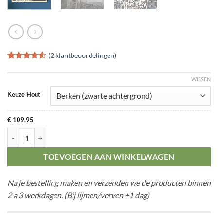
(
2
klantbeoordelingen)
Gewaardeerd
2
4.5
op 5
WISSEN
gebaseerd
op
klant
Keuze Hout
waarderingen
€
109,95
Citymap Westerbork aantal
TOEVOEGEN AAN WINKELWAGEN
Na je bestelling maken en verzenden we de producten binnen
2 a 3 werkdagen. (Bij lijmen/verven +1 dag)