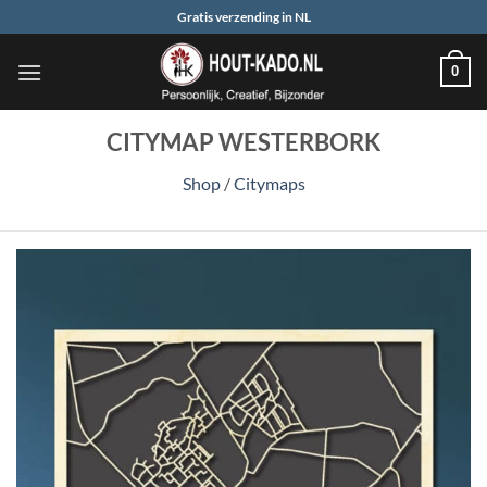
Ga
Gratis verzending in NL
naar
inhoud
0
CITYMAP WESTERBORK
Shop
/
Citymaps