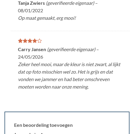
Gewaardeerd
Tanja Zwiers
(geverifieerde eigenaar)
–
5
uit 5
08/01/2022
Op maat gemaakt, erg mooi!
Gewaardeerd
Carry Jansen
(geverifieerde eigenaar)
–
4
uit 5
24/05/2026
Zeker heel mooi, maar de kleur is niet zwart, al lijkt
dat op foto misschien wel zo. Het is grijs en dat
vonden we jammer en had beter omschreven
moeten worden naar onze mening.
Een beoordeling toevoegen