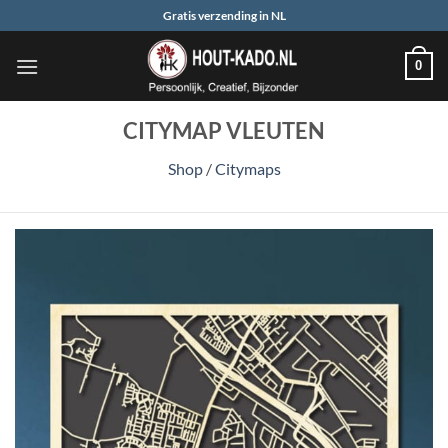
Ga
Gratis verzending in NL
naar
inhoud
0
CITYMAP VLEUTEN
Shop
/
Citymaps