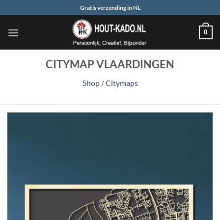
Ga
Gratis verzending in NL
naar
inhoud
0
CITYMAP VLAARDINGEN
Shop
/
Citymaps