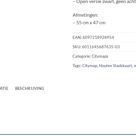
– Open versie zwart, geen ach
Afmetingen:
– 55 cm x 47 cm
EAN:
6097218928954
SKU:
6011645687635-03
Categorie:
Citymaps
Tags:
Citymap
,
Houten Stadskaart
,
w
ATIE
BESCHRIJVING