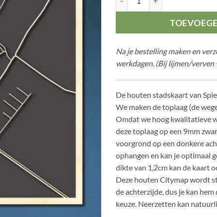
TOEVOEG
Na je bestelling maken en ver
werkdagen. (Bij lijmen/verven 
De houten stadskaart van Spie
We maken de toplaag (de weg
Omdat we hoog kwalitatieve w
deze toplaag op een 9mm zwar
voorgrond op een donkere acht
ophangen en kan je optimaal g
dikte van 1,2cm kan de kaart o
Deze houten Citymap wordt s
de achterzijde, dus je kan hem
keuze. Neerzetten kan natuurli