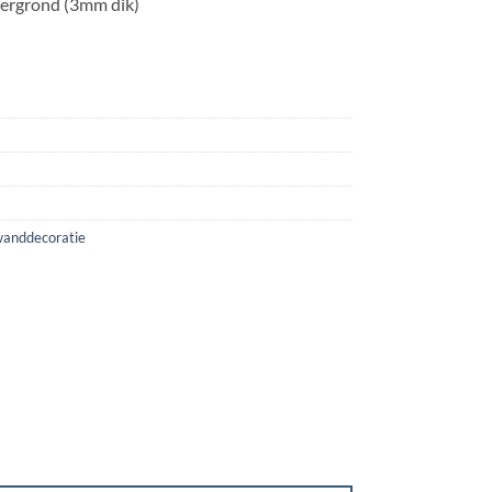
tergrond (3mm dik)
anddecoratie