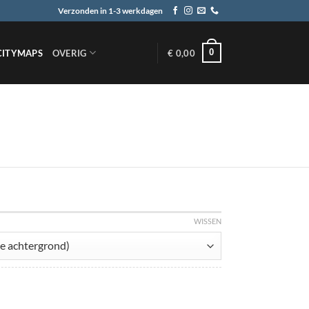
Verzonden in 1-3 werkdagen
0
CITYMAPS
OVERIG
€
0,00
WISSEN