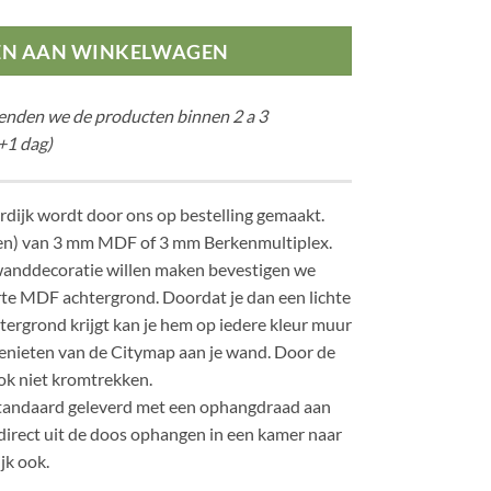
EN AAN WINKELWAGEN
zenden we de producten binnen 2 a 3
+1 dag)
rdijk wordt door ons op bestelling gemaakt.
en) van 3 mm MDF of 3 mm Berkenmultiplex.
anddecoratie willen maken bevestigen we
te MDF achtergrond. Doordat je dan een lichte
ergrond krijgt kan je hem op iedere kleur muur
enieten van de Citymap aan je wand. Door de
ok niet kromtrekken.
tandaard geleverd met een ophangdraad aan
 direct uit de doos ophangen in een kamer naar
jk ook.