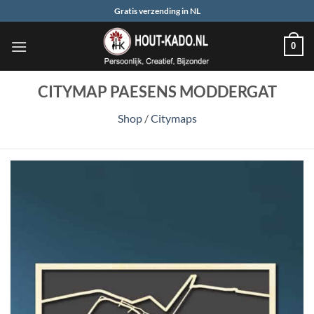
Ga
Gratis verzending in NL
naar
inhoud
0
CITYMAP PAESENS MODDERGAT
Shop
/
Citymaps