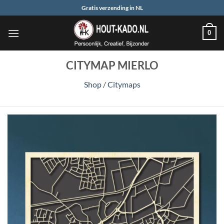
Ga
Gratis verzending in NL
naar
inhoud
0
CITYMAP MIERLO
Shop
/
Citymaps