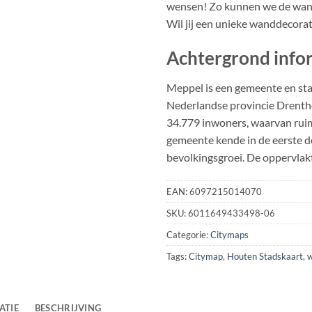
wensen! Zo kunnen we de wand
Wil jij een unieke wanddecora
Achtergrond info
Meppel is een gemeente en sta
Nederlandse provincie Drenth
34.779 inwoners, waarvan ruim
gemeente kende in de eerste d
bevolkingsgroei. De oppervla
EAN:
6097215014070
SKU:
6011649433498-06
Categorie:
Citymaps
Tags:
Citymap
,
Houten Stadskaart
,
w
ATIE
BESCHRIJVING