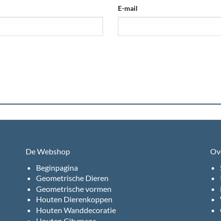
E-mail
De Webshop
Ov
Beginpagina
Geometrische Dieren
Geometrische vormen
Houten Dierenkoppen
Houten Wanddecoratie
Houten Citymaps