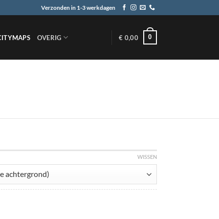
Verzonden in 1-3 werkdagen
0
CITYMAPS
OVERIG
€
0,00
WISSEN