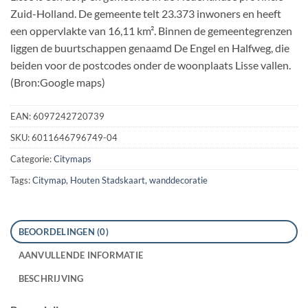
Zuid-Holland. De gemeente telt 23.373 inwoners en heeft
een oppervlakte van 16,11 km². Binnen de gemeentegrenzen
liggen de buurtschappen genaamd De Engel en Halfweg, die
beiden voor de postcodes onder de woonplaats Lisse vallen.
(Bron:Google maps)
EAN:
6097242720739
SKU:
6011646796749-04
Categorie:
Citymaps
Tags:
Citymap
,
Houten Stadskaart
,
wanddecoratie
BEOORDELINGEN (0)
AANVULLENDE INFORMATIE
BESCHRIJVING