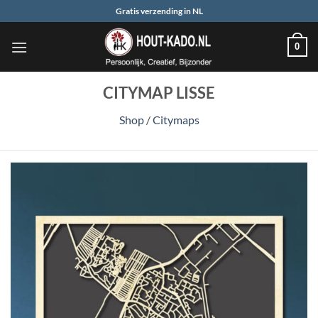
Ga
Gratis verzending in NL
naar
inhoud
0
CITYMAP LISSE
Shop
/
Citymaps