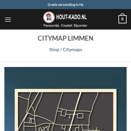
Ga
Gratis verzending in NL
naar
inhoud
0
CITYMAP LIMMEN
Shop
/
Citymaps