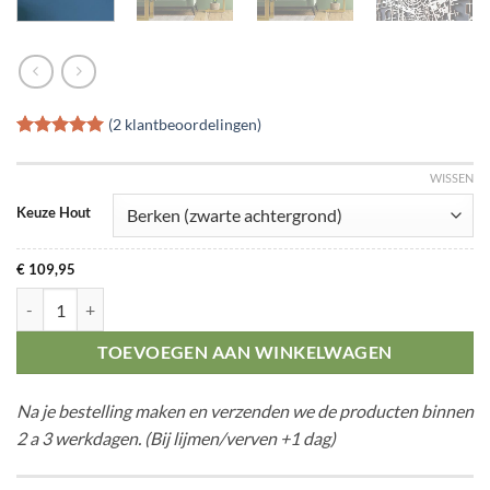
(
2
klantbeoordelingen)
Gewaardeerd
2
5
op 5
WISSEN
gebaseerd
op
klant
Keuze Hout
waarderingen
€
109,95
Citymap Ieper aantal
TOEVOEGEN AAN WINKELWAGEN
Na je bestelling maken en verzenden we de producten binnen
2 a 3 werkdagen. (Bij lijmen/verven +1 dag)