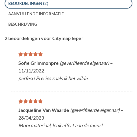
BEOORDELINGEN (2)
AANVULLENDE INFORMATIE
BESCHRIJVING
2 beoordelingen voor
Citymap Ieper
Gewaardeerd
Sofie Grimmonpre
(geverifieerde eigenaar)
–
5
uit 5
11/11/2022
perfect! Precies zoals ik het wilde.
Gewaardeerd
Jacqueline Van Waarde
(geverifieerde eigenaar)
–
5
uit 5
28/04/2023
Mooi materiaal, leuk effect aan de muur!