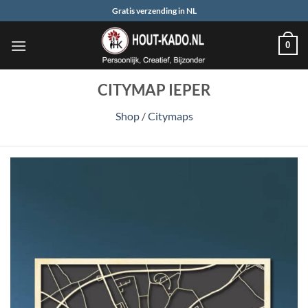
Ga
Gratis verzending in NL
naar
inhoud
0
CITYMAP IEPER
Shop
/
Citymaps