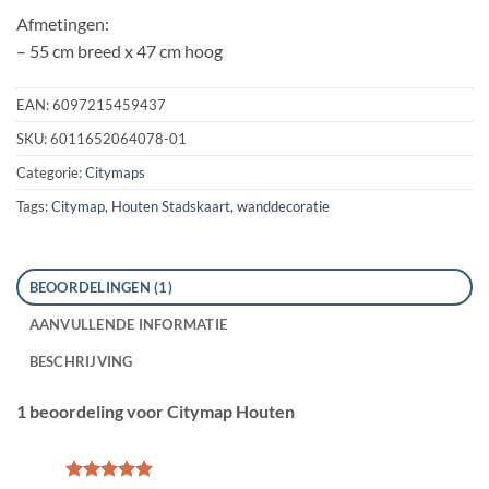
Afmetingen:
– 55 cm breed x 47 cm hoog
EAN:
6097215459437
SKU:
6011652064078-01
Categorie:
Citymaps
Tags:
Citymap
,
Houten Stadskaart
,
wanddecoratie
BEOORDELINGEN (1)
AANVULLENDE INFORMATIE
BESCHRIJVING
1 beoordeling voor
Citymap Houten