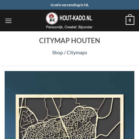
Ga
Gratis verzending in NL
naar
inhoud
0
CITYMAP HOUTEN
Shop
/
Citymaps