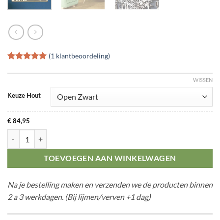
(
1
klantbeoordeling)
Gewaardeerd
1
5
op 5
WISSEN
gebaseerd
op
klant
Keuze Hout
waardering
€
84,95
Citymap Houten aantal
TOEVOEGEN AAN WINKELWAGEN
Na je bestelling maken en verzenden we de producten binnen
2 a 3 werkdagen. (Bij lijmen/verven +1 dag)