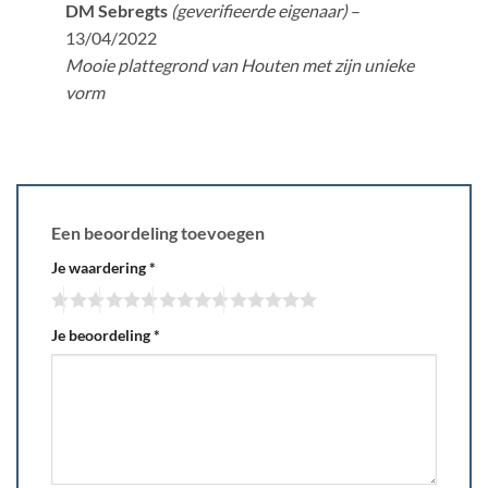
Gewaardeerd
DM Sebregts
(geverifieerde eigenaar)
–
5
uit 5
13/04/2022
Mooie plattegrond van Houten met zijn unieke
vorm
Een beoordeling toevoegen
Je waardering
*
Je beoordeling
*