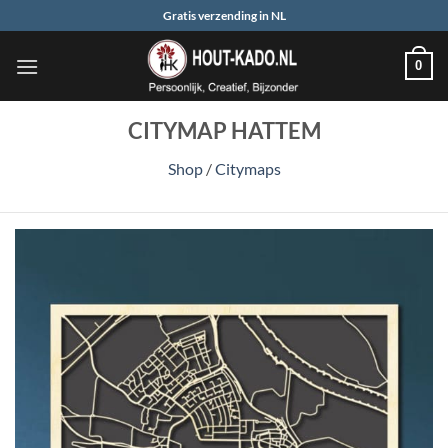
Ga
Gratis verzending in NL
naar
inhoud
0
CITYMAP HATTEM
Shop
/
Citymaps