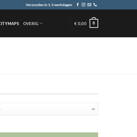
Verzonden in 1-3 werkdagen
0
CITYMAPS
OVERIG
€
0,00