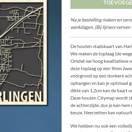
TOEVOEG
Na je bestelling maken en ver
werkdagen. (Bij lijmen/verven 
De houten stadskaart van Harl
We maken de toplaag (de weg
Omdat we hoog kwalitatieve w
deze toplaag op een 9mm zwar
voorgrond op een donkere acht
ophangen en kan je optimaal g
dikte van 1,2cm kan de kaart o
Deze houten Citymap wordt s
de achterzijde, dus je kan hem
keuze. Neerzetten kan natuurli
We hebben nu ook een volledig