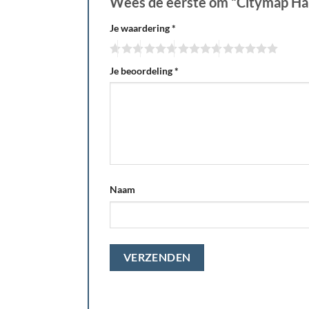
Wees de eerste om “Citymap Har
Je waardering
*
Je beoordeling
*
Naam