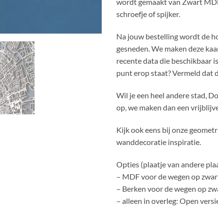
wordt gemaakt van Zwart MDF
schroefje of spijker.
Na jouw bestelling wordt de h
gesneden. We maken deze kaar
recente data die beschikbaar is
punt erop staat? Vermeld dat d
Wil je een heel andere stad, D
op, we maken dan een vrijblijv
Kijk ook eens bij onze geomet
wanddecoratie inspiratie.
Opties (plaatje van andere plaat
– MDF voor de wegen op zwart
– Berken voor de wegen op zwa
– alleen in overleg: Open vers