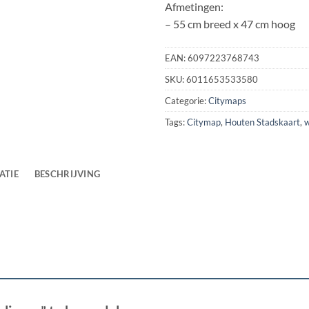
Afmetingen:
– 55 cm breed x 47 cm hoog
EAN:
6097223768743
SKU:
6011653533580
Categorie:
Citymaps
Tags:
Citymap
,
Houten Stadskaart
,
w
ATIE
BESCHRIJVING