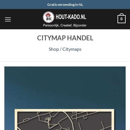
Ga
Gratis verzending in NL
naar
inhoud
0
CITYMAP HANDEL
Shop
/
Citymaps