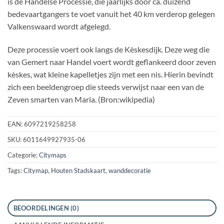
is de Handelse Processie, die jaarlijks door ca. duizend
bedevaartgangers te voet vanuit het 40 km verderop gelegen
Valkenswaard wordt afgelegd.
Deze processie voert ook langs de Kèskesdijk. Deze weg die
van Gemert naar Handel voert wordt geflankeerd door zeven
kèskes, wat kleine kapelletjes zijn met een nis. Hierin bevindt
zich een beeldengroep die steeds verwijst naar een van de
Zeven smarten van Maria. (Bron:wikipedia)
EAN:
6097219258258
SKU:
6011649927935-06
Categorie:
Citymaps
Tags:
Citymap
,
Houten Stadskaart
,
wanddecoratie
BEOORDELINGEN (0)