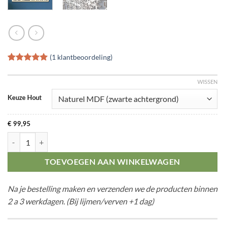
(
1
klantbeoordeling)
Gewaardeerd
1
5
op 5
WISSEN
gebaseerd
op
klant
Keuze Hout
waardering
€
99,95
Citymap Eindhoven aantal
TOEVOEGEN AAN WINKELWAGEN
Na je bestelling maken en verzenden we de producten binnen
2 a 3 werkdagen. (Bij lijmen/verven +1 dag)