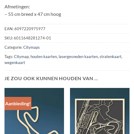
Afmetingen:
– 55 cm breed x 47 cm hoog
EAN:
6097220975977
SKU:
6011648281274-01
Categorie:
Citymaps
Tags:
Citymap
,
houten kaarten
,
lasergesneden kaarten
,
stratenkaart
,
wegenkaart
JE ZOU OOK KUNNEN HOUDEN VAN …
Aanbieding!