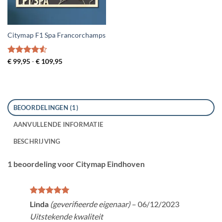
Citymap F1 Spa Francorchamps
Gewaardeerd
Prijsklasse:
€
99,95
-
€
109,95
€ 99,95
4.5
uit 5
tot
€ 109,95
BEOORDELINGEN (1)
AANVULLENDE INFORMATIE
BESCHRIJVING
1 beoordeling voor
Citymap Eindhoven
Gewaardeerd
Linda
(geverifieerde eigenaar)
–
06/12/2023
5
uit 5
Uitstekende kwaliteit