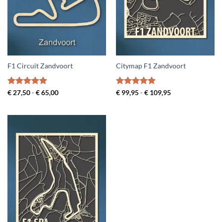
F1 Circuit Zandvoort
Citymap F1 Zandvoort
Gewaardeerd
Prijsklasse:
Gewaardeerd
Prijsklasse:
€
27,50
-
€
65,00
€
99,95
-
€
109,95
€ 27,50
€ 99,95
5
uit 5
5
uit 5
tot
tot
€ 65,00
€ 109,95