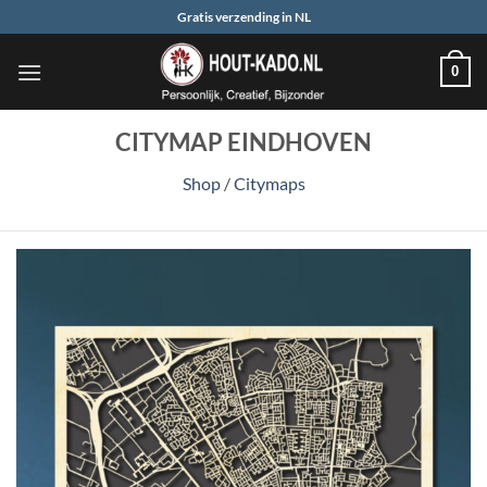
Ga
Gratis verzending in NL
naar
inhoud
0
CITYMAP EINDHOVEN
Shop
/
Citymaps