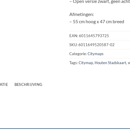
– Open versie zwart, geen ach
Afmetingen:
– 55 cm hoog x 47 cm breed
EAN:
6011645793725
SKU:
6011649520587-02
Categorie:
Citymaps
Tags:
Citymap
,
Houten Stadskaart
,
w
ATIE
BESCHRIJVING