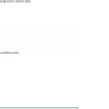
tergrond (3mm dik)
anddecoratie