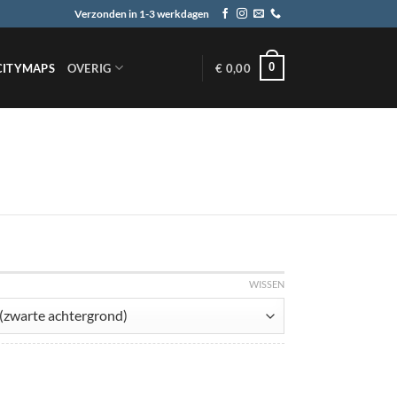
Verzonden in 1-3 werkdagen
0
CITYMAPS
OVERIG
€
0,00
WISSEN