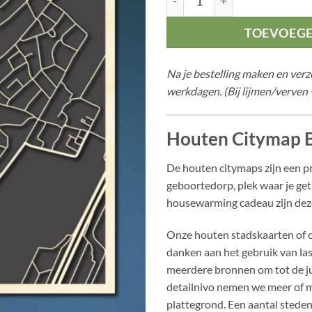
TOEVOEG
Na je bestelling maken en ver
werkdagen. (Bij lijmen/verven 
Houten Citymap 
De houten citymaps zijn een pr
geboortedorp, plek waar je ge
housewarming cadeau zijn deze
Onze houten stadskaarten of ci
danken aan het gebruik van la
meerdere bronnen om tot de ju
detailnivo nemen we meer of m
plattegrond. Een aantal stede