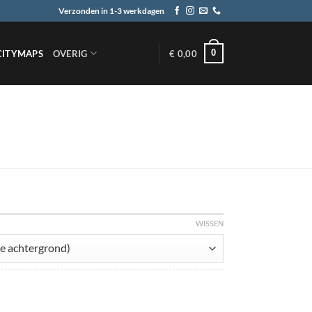
Verzonden in 1-3 werkdagen
0
CITYMAPS
OVERIG
€
0,00
WISSEN