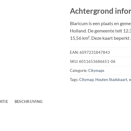
Achtergrond info
Blaricum is een plaats en gem
Holland. De gemeente telt 12.
15,56 km². Deze kaart beperkt
EAN:
6097231847843
SKU:
6011653686651-06
Categorie:
Citymaps
Tags:
Citymap
,
Houten Stadskaart
,
w
ATIE
BESCHRIJVING