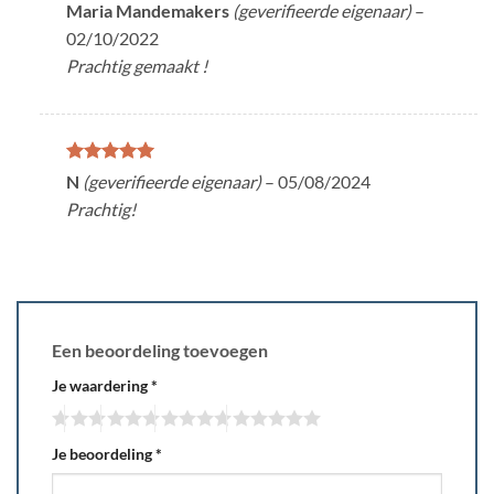
Gewaardeerd
Maria Mandemakers
(geverifieerde eigenaar)
–
5
uit 5
02/10/2022
Prachtig gemaakt !
Gewaardeerd
N
(geverifieerde eigenaar)
–
05/08/2024
5
uit 5
Prachtig!
Een beoordeling toevoegen
Je waardering
*
Je beoordeling
*