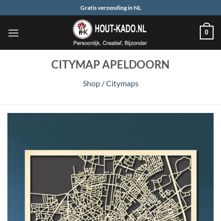
Ga
Gratis verzending in NL
naar
inhoud
0
CITYMAP APELDOORN
Shop
/
Citymaps