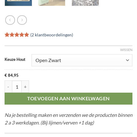
(
2
klantbeoordelingen)
Gewaardeerd
2
5
op 5
WISSEN
gebaseerd
op
klant
Keuze Hout
waarderingen
€
84,95
Citymap Apeldoorn aantal
TOEVOEGEN AAN WINKELWAGEN
Na je bestelling maken en verzenden we de producten binnen
2 a 3 werkdagen. (Bij lijmen/verven +1 dag)