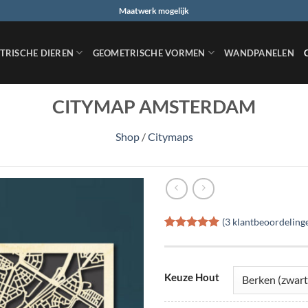
Maatwerk mogelijk
TRISCHE DIEREN
GEOMETRISCHE VORMEN
WANDPANELEN
CITYMAP AMSTERDAM
Shop
/
Citymaps
(
3
klantbeoordeling
Gewaardeerd
3
5
op 5
gebaseerd
op
klant
Keuze Hout
waarderingen