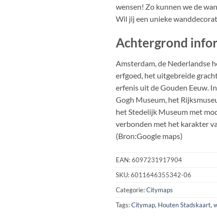
wensen! Zo kunnen we de wand
Wil jij een unieke wanddecora
Achtergrond info
Amsterdam, de Nederlandse ho
erfgoed, het uitgebreide grac
erfenis uit de Gouden Eeuw. I
Gogh Museum, het Rijksmuseu
het Stedelijk Museum met mode
verbonden met het karakter van
(Bron:Google maps)
EAN:
6097231917904
SKU:
6011646355342-06
Categorie:
Citymaps
Tags:
Citymap
,
Houten Stadskaart
,
w