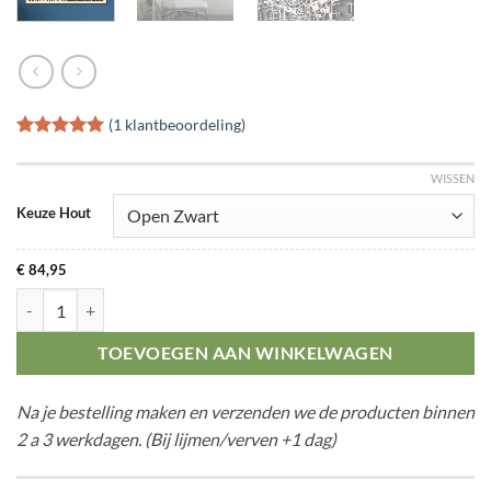
(
1
klantbeoordeling)
Gewaardeerd
1
5
op 5
WISSEN
gebaseerd
op
klant
Keuze Hout
waardering
€
84,95
Citymap Aalsmeer aantal
TOEVOEGEN AAN WINKELWAGEN
Na je bestelling maken en verzenden we de producten binnen
2 a 3 werkdagen. (Bij lijmen/verven +1 dag)