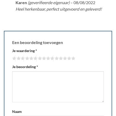
Gewaardeerd
Karen
(geverifieerde eigenaar)
–
08/08/2022
5
uit 5
Heel herkenbaar, perfect uitgevoerd en geleverd!
Een beoordeling toevoegen
Je waardering
*
Je beoordeling
*
Naam