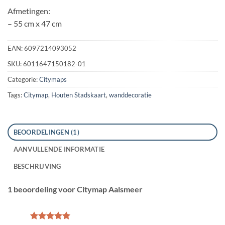
Afmetingen:
– 55 cm x 47 cm
EAN:
6097214093052
SKU:
6011647150182-01
Categorie:
Citymaps
Tags:
Citymap
,
Houten Stadskaart
,
wanddecoratie
BEOORDELINGEN (1)
AANVULLENDE INFORMATIE
BESCHRIJVING
1 beoordeling voor
Citymap Aalsmeer