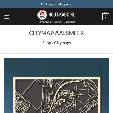
Ga
Gratis verzending in NL
naar
inhoud
0
CITYMAP AALSMEER
Shop
/
Citymaps