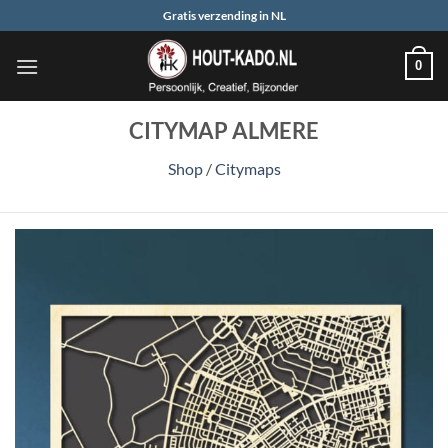
Ga
Gratis verzending in NL
naar
inhoud
0
CITYMAP ALMERE
Shop
/
Citymaps