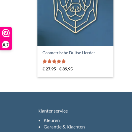
9,7
Geometrische Duitse Herder
Gewaardeerd
Prijsklasse:
€
27,95
-
€
89,95
€ 27,95
5
uit 5
tot
€ 89,95
Klantenservice
Kleuren
Garantie & Klachten