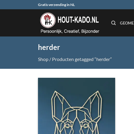
Ga
Gratis verzending in NL
naar
inhoud
GEOME
herder
Shop
/
Producten getagged “herder”