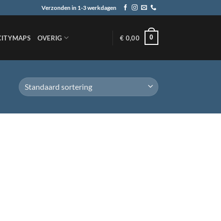
Verzonden in 1-3 werkdagen
0
CITYMAPS
OVERIG
€
0,00