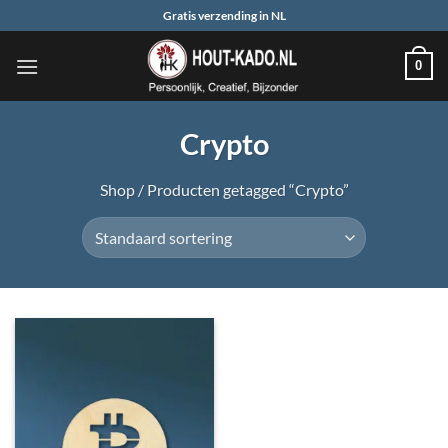
Ga
Gratis verzending in NL
naar
inhoud
0
Crypto
Shop
/
Producten getagged “Crypto”